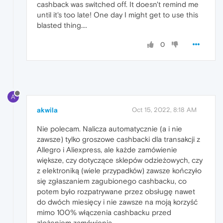
cashback was switched off. It doesn't remind me
until it's too late! One day I might get to use this
blasted thing....
0
A
akwila
Oct 15, 2022, 8:18 AM
Nie polecam. Nalicza automatycznie (a i nie
zawsze) tylko groszowe cashbacki dla transakcji z
Allegro i Aliexpress, ale każde zamówienie
większe, czy dotyczące sklepów odzieżowych, czy
z elektroniką (wiele przypadków) zawsze kończyło
się zgłaszaniem zagubionego cashbacku, co
potem było rozpatrywane przez obsługę nawet
do dwóch miesięcy i nie zawsze na moją korzyść
mimo 100% włączenia cashbacku przed
złożeniem zamówienia.