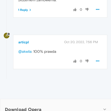
0
1 Reply
A
articpl
Oct 20, 2022, 7:56 PM
@akwila
: 100% prawda
0
Download Opera