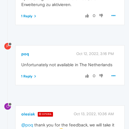
Erweiterung zu aktivieren.
0
1 Reply
P
poq
Oct 12, 2022, 3:16 PM
Unfortunately not available in The Netherlands
0
1 Reply
O
olesiak
Oct 13, 2022, 10:36 AM
OPERA
@poq
thank you for the feedback, we will take it