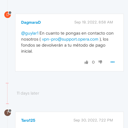
D
DagmaraD
Sep 19, 2022, 8:58 AM
@guylar1
En cuanto te pongas en contacto con
nosotros (
vpn-pro@support.opera.com
), los
fondos se devolverán a tu método de pago
inicial.
0
11 days later
T
Taro125
Sep 30, 2022, 7:22 PM