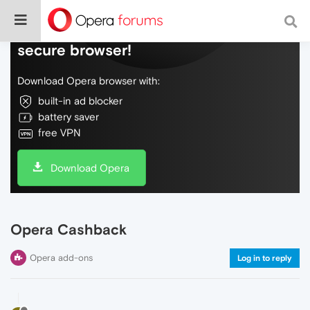
Do more on the web, with a fast and
secure browser!
Download Opera browser with:
built-in ad blocker
battery saver
free VPN
Download Opera
Opera Cashback
Opera add-ons
Log in to reply