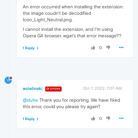
An error occurred when installing the extension:
the image coudn't be decodified
Icon_Light_Neutral.png.
I cannot install the extension, and I'm using
Opera GX browser, wgat's that error message??
0
1 Reply
W
wzielinski
Oct 7, 2022, 7:07 AM
OPERA
@duhe
Thank you for reporting. We have fixed
this error, could you please try again?
0
1 Reply