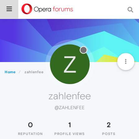
Z
Home
zahlenfee
zahlenfee
@ZAHLENFEE
0
1
2
REPUTATION
PROFILE VIEWS
POSTS