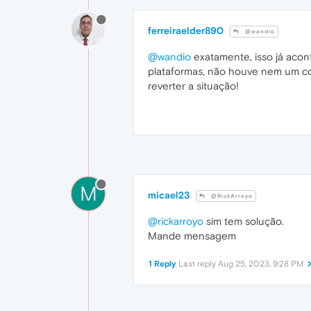
ferreiraelder890
@wandio
@wandio
exatamente, isso já acon
plataformas, não houve nem um c
reverter a situação!
M
micael23
@RickArroyo
@rickarroyo
sim tem solução.
Mande mensagem
1 Reply
Last reply
Aug 25, 2023, 9:28 PM