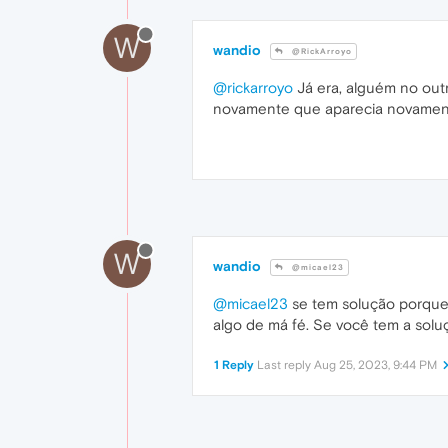
W
wandio
@RickArroyo
@rickarroyo
Já era, alguém no outr
novamente que aparecia novamente
W
wandio
@micael23
@micael23
se tem solução porque 
algo de má fé. Se você tem a sol
1 Reply
Last reply
Aug 25, 2023, 9:44 PM