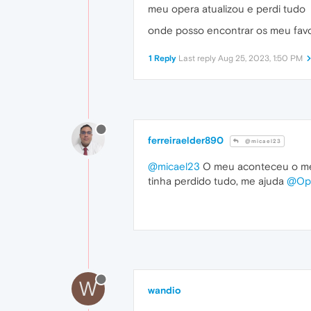
meu opera atualizou e perdi tudo
onde posso encontrar os meu favo
1 Reply
Last reply
Aug 25, 2023, 1:50 PM
ferreiraelder890
@micael23
@micael23
O meu aconteceu o mesm
tinha perdido tudo, me ajuda
@Op
W
wandio