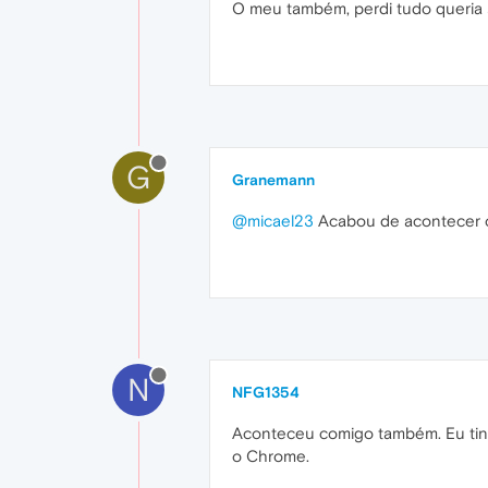
O meu também, perdi tudo queria
G
Granemann
@micael23
Acabou de acontecer o
N
NFG1354
Aconteceu comigo também. Eu tinha
o Chrome.