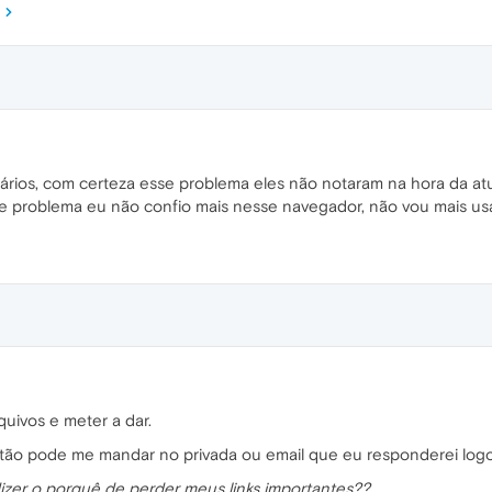
ários, com certeza esse problema eles não notaram na hora da at
se problema eu não confio mais nesse navegador, não vou mais usa
uivos e meter a dar.
tão pode me mandar no privada ou email que eu responderei logo
zer o porquê de perder meus links importantes??