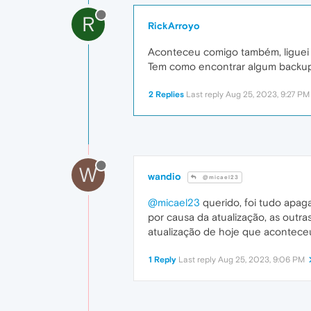
R
RickArroyo
Aconteceu comigo também, liguei o 
Tem como encontrar algum backu
2 Replies
Last reply
Aug 25, 2023, 9:27 PM
W
wandio
@micael23
@micael23
querido, foi tudo apaga
por causa da atualização, as outra
atualização de hoje que acontece
1 Reply
Last reply
Aug 25, 2023, 9:06 PM