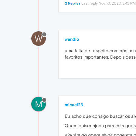
2 Replies
Last reply
Nov 10, 2023, 3:43 PM
W
wandio
uma falta de respeito com nós usu
favoritos importantes. Depois des
M
micael23
Eu acho que consigo buscar os arq
Quem quiser ajuda para esta ques
alguém do opera ajuda pode me di