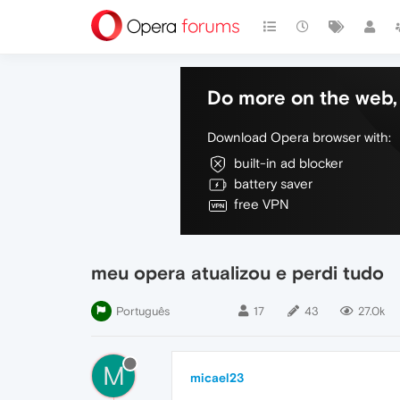
Do more on the web, 
Download Opera browser with:
built-in ad blocker
battery saver
free VPN
meu opera atualizou e perdi tudo
Português
17
43
27.0k
M
micael23