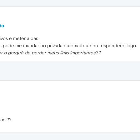
do
vos e meter a dar.
o pode me mandar no privada ou email que eu responderei logo.
r o porquê de perder meus links importantes??
tos ??