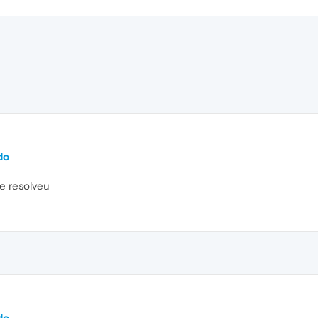
do
 e resolveu
do