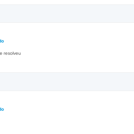
do
 e resolveu
do