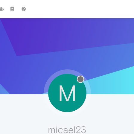
M
micael23