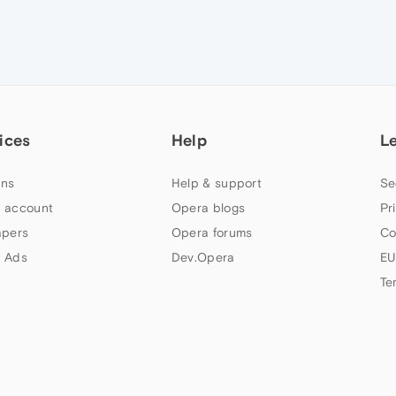
ices
Help
L
ns
Help & support
Se
 account
Opera blogs
Pr
apers
Opera forums
Co
 Ads
Dev.Opera
EU
Te