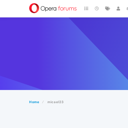
Home
micael23