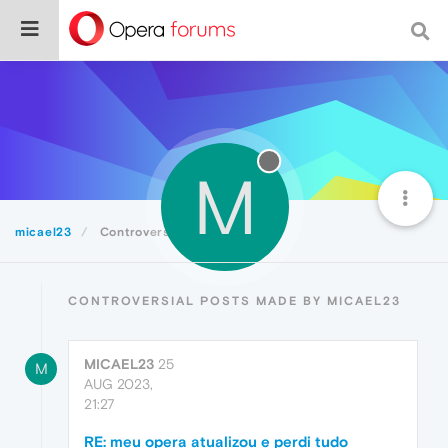
M
micael23
Controversial
CONTROVERSIAL POSTS MADE BY MICAEL23
MICAEL23
25
M
AUG 2023,
21:27
RE: meu opera atualizou e perdi tudo