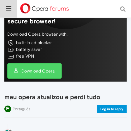
Do more on the web, with a fast and
secure browser!
Download Opera browser with:
built-in ad blocker
battery saver
free VPN
Download Opera
meu opera atualizou e perdi tudo
Português
Log in to reply