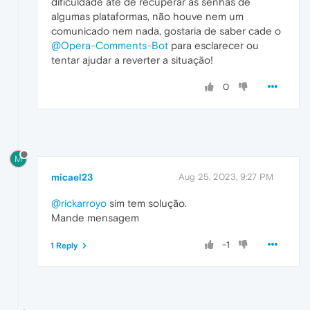
dificuldade até de recuperar as senhas de
algumas plataformas, não houve nem um
comunicado nem nada, gostaria de saber cade o
@Opera-Comments-Bot
para esclarecer ou
tentar ajudar a reverter a situação!
0
M
micael23
Aug 25, 2023, 9:27 PM
@rickarroyo
sim tem solução.
Mande mensagem
-1
1 Reply