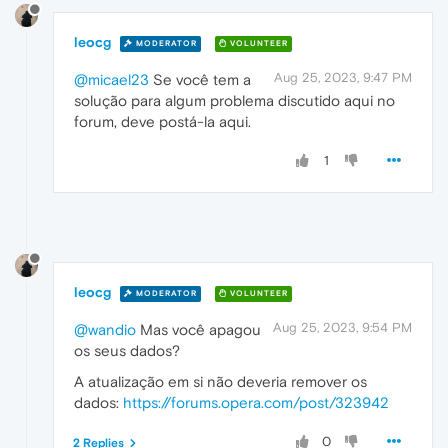
leocg
MODERATOR
VOLUNTEER
Aug 25, 2023, 9:47 PM
@micael23
Se você tem a
solução para algum problema discutido aqui no
forum, deve postá-la aqui.
1
leocg
MODERATOR
VOLUNTEER
Aug 25, 2023, 9:54 PM
@wandio
Mas você apagou
os seus dados?
A atualização em si não deveria remover os
dados:
https://forums.opera.com/post/323942
0
2 Replies