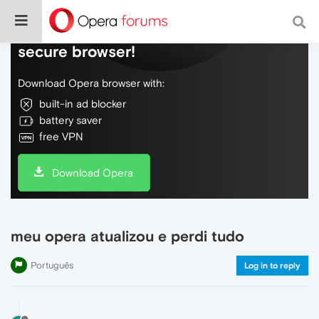
Do more on the web, with a fast and
secure browser!
Download Opera browser with:
built-in ad blocker
battery saver
free VPN
Download Opera
meu opera atualizou e perdi tudo
Português
Log in to reply