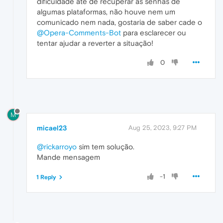
dificuldade até de recuperar as senhas de
algumas plataformas, não houve nem um
comunicado nem nada, gostaria de saber cade o
@Opera-Comments-Bot
para esclarecer ou
tentar ajudar a reverter a situação!
0
M
micael23
Aug 25, 2023, 9:27 PM
@rickarroyo
sim tem solução.
Mande mensagem
-1
1 Reply