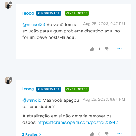
leocg
MODERATOR
VOLUNTEER
Aug 25, 2023, 9:47 PM
@micael23
Se você tem a
solução para algum problema discutido aqui no
forum, deve postá-la aqui.
1
leocg
MODERATOR
VOLUNTEER
Aug 25, 2023, 9:54 PM
@wandio
Mas você apagou
os seus dados?
A atualização em si não deveria remover os
dados:
https://forums.opera.com/post/323942
0
2 Replies