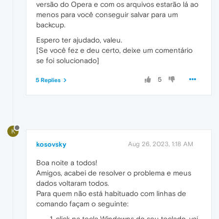
versão do Opera e com os arquivos estarão lá ao
menos para você conseguir salvar para um
backcup.
Espero ter ajudado, valeu.
[Se você fez e deu certo, deixe um comentário
se foi solucionado]
5
5 Replies
K
kosovsky
Aug 26, 2023, 1:18 AM
Boa noite a todos!
Amigos, acabei de resolver o problema e meus
dados voltaram todos.
Para quem não está habituado com linhas de
comando façam o seguinte:
click na tecla Windowns do seu teclado, vai