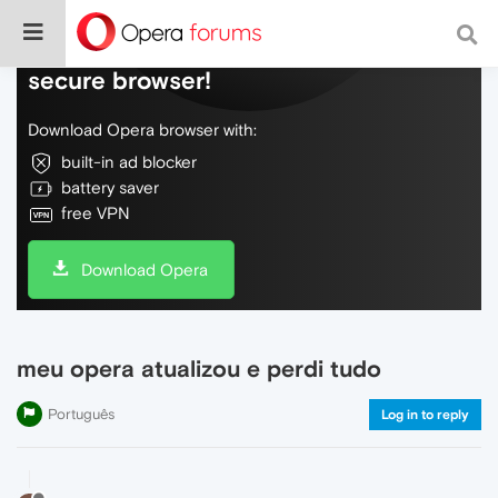
Do more on the web, with a fast and
secure browser!
Download Opera browser with:
built-in ad blocker
battery saver
free VPN
Download Opera
meu opera atualizou e perdi tudo
Português
Log in to reply