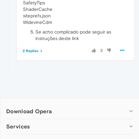
SafetyTips
ShaderCache
siteprefs.json
WidevineCdm
Se acho complicado pode seguir as
instruções deste link
3
2 Replies
Download Opera
Computer browsers
Services
Opera for Windows