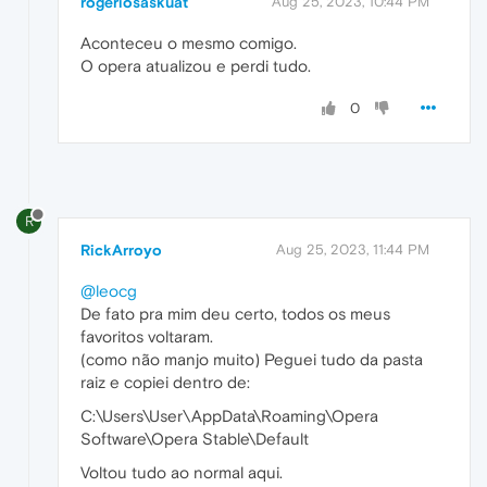
rogeriosaskuat
Aug 25, 2023, 10:44 PM
Aconteceu o mesmo comigo.
O opera atualizou e perdi tudo.
0
R
RickArroyo
Aug 25, 2023, 11:44 PM
@leocg
De fato pra mim deu certo, todos os meus
favoritos voltaram.
(como não manjo muito) Peguei tudo da pasta
raiz e copiei dentro de:
C:\Users\User\AppData\Roaming\Opera
Software\Opera Stable\Default
Voltou tudo ao normal aqui.