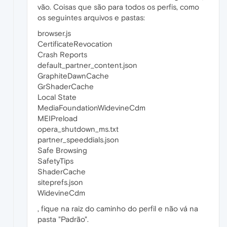
vão. Coisas que são para todos os perfis, como
os seguintes arquivos e pastas:
browser.js
CertificateRevocation
Crash Reports
default_partner_content.json
GraphiteDawnCache
GrShaderCache
Local State
MediaFoundationWidevineCdm
MEIPreload
opera_shutdown_ms.txt
partner_speeddials.json
Safe Browsing
SafetyTips
ShaderCache
siteprefs.json
WidevineCdm
, fique na raiz do caminho do perfil e não vá na
pasta "Padrão".