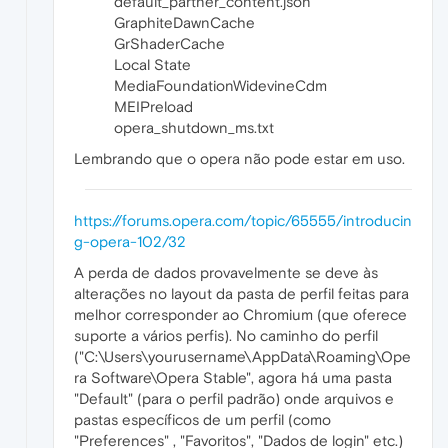
default_partner_content.json
GraphiteDawnCache
GrShaderCache
Local State
MediaFoundationWidevineCdm
MEIPreload
opera_shutdown_ms.txt
Lembrando que o opera não pode estar em uso.
https://forums.opera.com/topic/65555/introducin
g-opera-102/32
A perda de dados provavelmente se deve às
alterações no layout da pasta de perfil feitas para
melhor corresponder ao Chromium (que oferece
suporte a vários perfis). No caminho do perfil
("C:\Users\yourusername\AppData\Roaming\Ope
ra Software\Opera Stable", agora há uma pasta
"Default" (para o perfil padrão) onde arquivos e
pastas específicos de um perfil (como
"Preferences" , "Favoritos", "Dados de login" etc.)