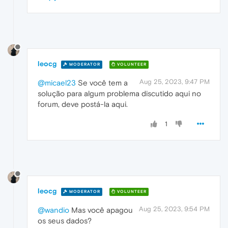
leocg
MODERATOR
VOLUNTEER
Aug 25, 2023, 9:47 PM
@micael23
Se você tem a
solução para algum problema discutido aqui no
forum, deve postá-la aqui.
1
leocg
MODERATOR
VOLUNTEER
Aug 25, 2023, 9:54 PM
@wandio
Mas você apagou
os seus dados?