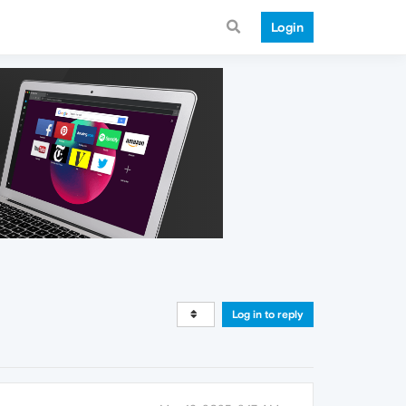
Login
Log in to reply