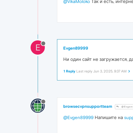
@VikaMoloko
Так и есть, интерн
E
Evgen89999
Ни один сайт не загружается, д
1 Reply
Last reply
Jun 3, 2025, 9:37 AM
browsecvpnsupportteam
@Evgen
@Evgen89999
Напишите на
sup