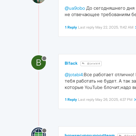
@ua9obo
До сегодняшнего дня 
не отвечающее требованиям без
1 Reply
Last reply
May 22, 2025, 11:42 AM
B
Bl1ack
@jotabi4
@jotabi4
:Все работает отлично!
тебя работать не будет. А так 
которые YouTube блочит,надо в
1 Reply
Last reply
May 26, 2025, 4:37 PM
browsecvpnsupportteam
@SemS