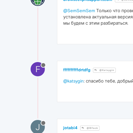
@SemSemSem
Только что прове
установлена актуальная верси
мы будем с этим разбираться.
F
ffffffffffdrtdfg
@Katsygin
@katsygin
: спасибо тебе, добры
J
jotabi4
@Bl1ack