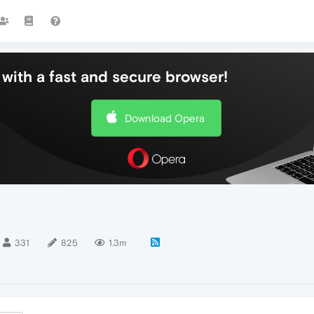
with a fast and secure browser!
Download Opera
331
825
1.3m