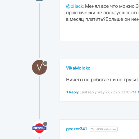
@bl1ack
: Менял всё что можно.Э
практически не пользуешся,это
в месяц платить?Больше он нену
V
VikaMoloko
Ничего не работает и не грузит
1 Reply
Last reply
May 27, 2025, 10:16 PM
geezer341
@VikaMoloko