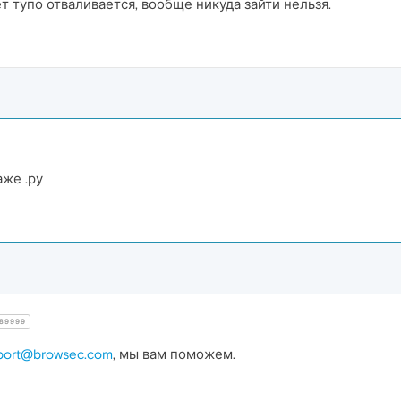
ет тупо отваливается, вообще никуда зайти нельзя.
аже .ру
89999
port@browsec.com
, мы вам поможем.