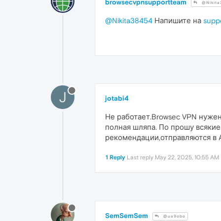
browsecvpnsupportteam
@Nikita
@Nikita38454
Напишите на
supp
J
jotabi4
Не работает.Browsec VPN нужен
полная шляпа. По прошу всякие
рекомендации,отправляются в
1 Reply
Last reply
May 22, 2025, 10:55 AM
SemSemSem
@ua9obo