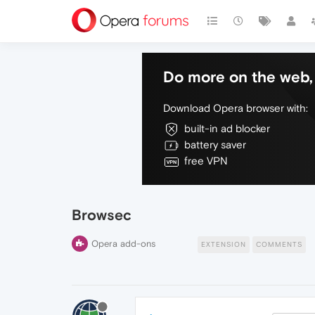
Do more on the web, 
Download Opera browser with:
built-in ad blocker
battery saver
free VPN
Browsec
Opera add-ons
EXTENSION
COMMENTS