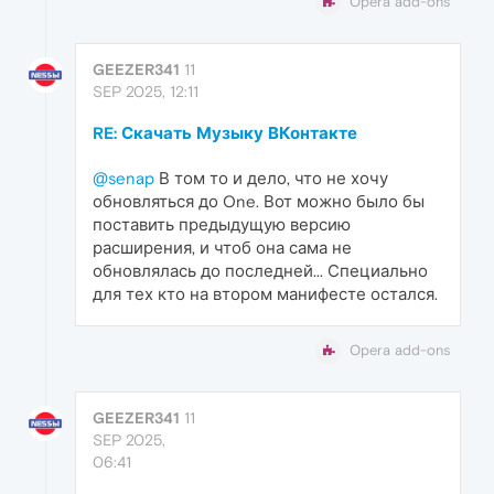
Opera add-ons
GEEZER341
11
SEP 2025, 12:11
RE: Скачать Музыку ВКонтакте
@senap
В том то и дело, что не хочу
обновляться до One. Вот можно было бы
поставить предыдущую версию
расширения, и чтоб она сама не
обновлялась до последней... Специально
для тех кто на втором манифесте остался.
Opera add-ons
GEEZER341
11
SEP 2025,
06:41