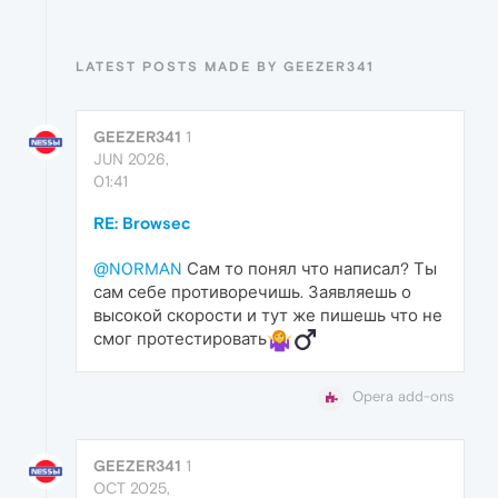
LATEST POSTS MADE BY GEEZER341
GEEZER341
1
JUN 2026,
01:41
RE: Browsec
@N0RMAN
Сам то понял что написал? Ты
сам себе противоречишь. Заявляешь о
высокой скорости и тут же пишешь что не
смог протестировать
Opera add-ons
GEEZER341
1
OCT 2025,