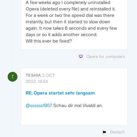
A few weeks ago I completely uninstalled
Opera (deleted every file) and reinstalled it.
For a week or two the speed dial was there
instantly, but then it started to slow down
again. It now takes 6 seconds and every few
days or so it adds another second.
Will this ever be fixed?
Opera for computers
TESHIA
2 OCT
T
2022, 14:54
RE: Opera startet sehr langsam
@ssssss1957
Schau dir mal Vivaldi an.
Deutsch