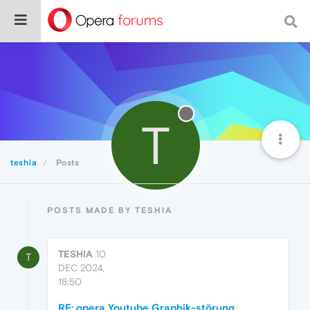
T
teshia
Posts
POSTS MADE BY TESHIA
TESHIA
10
T
DEC 2024,
18:50
RE: opera Youtube Graphik-störung