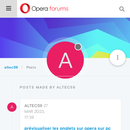
A
altec59
Posts
POSTS MADE BY ALTEC59
ALTEC59
27
A
MAR 2023,
17:39
prévisualiser les onglets sur opera sur pc