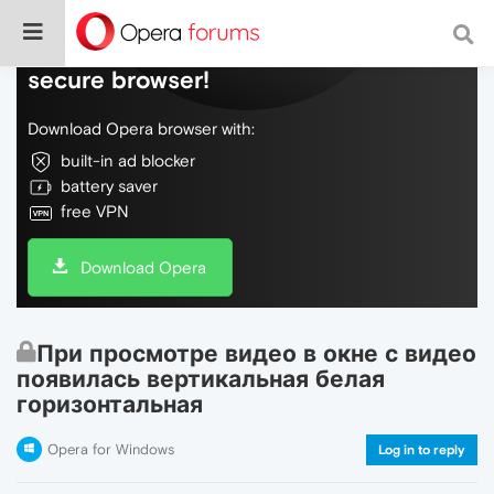
Do more on the web, with a fast and
secure browser!
Download Opera browser with:
built-in ad blocker
battery saver
free VPN
Download Opera
При просмотре видео в окне с видео
появилась вертикальная белая
горизонтальная
Opera for Windows
Log in to reply