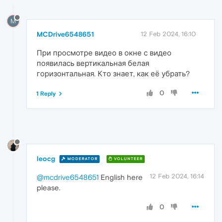
M
MCDrive6548651
12 Feb 2024, 16:10
При просмотре видео в окне с видео
появилась вертикальная белая
горизонтальная. Кто знает, как её убрать?
0
1 Reply
leocg
MODERATOR
VOLUNTEER
12 Feb 2024, 16:14
@mcdrive6548651
English here
please.
0