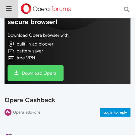
Do more on the web, with a fast and
secure browser!
Download Opera browser with:
built-in ad blocker
battery saver
free VPN
Download Opera
Opera Cashback
Opera add-ons
Log in to reply