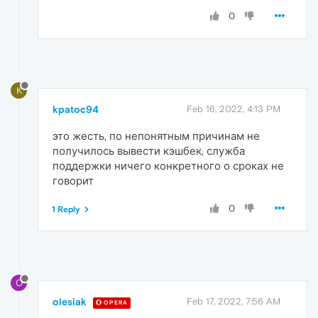
0
K
kpatoc94
Feb 16, 2022, 4:13 PM
это жесть, по непонятным причинам не
получилось вывести кэшбек, служба
поддержки ничего конкретного о сроках не
говорит
0
1 Reply
O
olesiak
Feb 17, 2022, 7:56 AM
OPERA