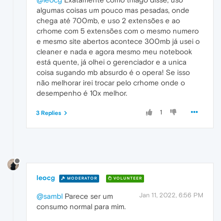
algumas coisas um pouco mas pesadas, onde
chega até 700mb, e uso 2 extensões e ao
crhome com 5 extensões com o mesmo numero
e mesmo site abertos acontece 300mb já usei o
cleaner e nada e agora mesmo meu notebook
está quente, já olhei o gerenciador e a unica
coisa sugando mb absurdo é o opera! Se isso
não melhorar irei trocar pelo crhome onde o
desempenho é 10x melhor.
1
3 Replies
leocg
MODERATOR
VOLUNTEER
Jan 11, 2022, 6:56 PM
@sambl
Parece ser um
consumo normal para mim.