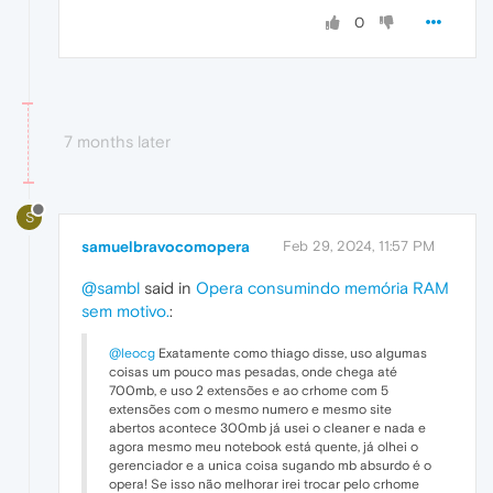
0
7 months later
S
samuelbravocomopera
Feb 29, 2024, 11:57 PM
@sambl
said in
Opera consumindo memória RAM
sem motivo.
:
@leocg
Exatamente como thiago disse, uso algumas
coisas um pouco mas pesadas, onde chega até
700mb, e uso 2 extensões e ao crhome com 5
extensões com o mesmo numero e mesmo site
abertos acontece 300mb já usei o cleaner e nada e
agora mesmo meu notebook está quente, já olhei o
gerenciador e a unica coisa sugando mb absurdo é o
opera! Se isso não melhorar irei trocar pelo crhome