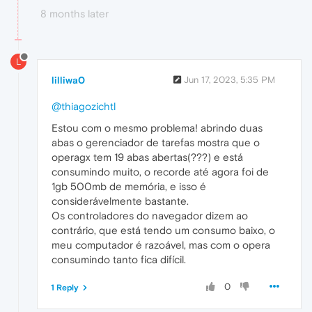
8 months later
L
lilliwa0
Jun 17, 2023, 5:35 PM
@thiagozichtl
Estou com o mesmo problema! abrindo duas
abas o gerenciador de tarefas mostra que o
operagx tem 19 abas abertas(???) e está
consumindo muito, o recorde até agora foi de
1gb 500mb de memória, e isso é
considerávelmente bastante.
Os controladores do navegador dizem ao
contrário, que está tendo um consumo baixo, o
meu computador é razoável, mas com o opera
consumindo tanto fica difícil.
0
1 Reply