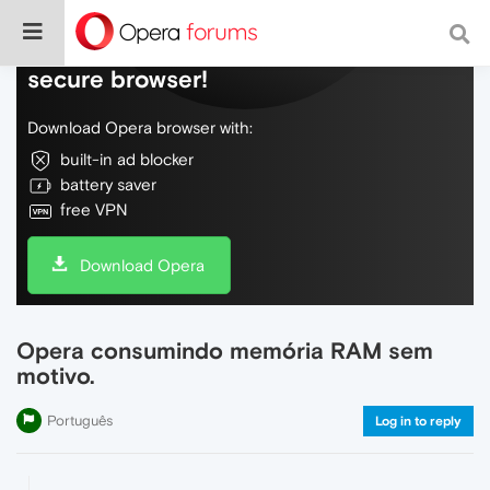
Do more on the web, with a fast and
secure browser!
Download Opera browser with:
built-in ad blocker
battery saver
free VPN
Download Opera
Opera consumindo memória RAM sem
motivo.
Português
Log in to reply