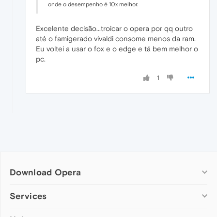
onde o desempenho é 10x melhor.
Excelente decisão...troicar o opera por qq outro
até o famigerado vivaldi consome menos da ram.
Eu voltei a usar o fox e o edge e tá bem melhor o
pc.
1
Download Opera
Computer browsers
Services
Opera for Windows