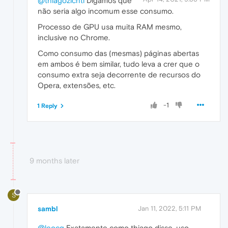
@thiagozichtl
Digamos que
não seria algo incomum esse consumo.
Processo de GPU usa muita RAM mesmo,
inclusive no Chrome.
Como consumo das (mesmas) páginas abertas
em ambos é bem similar, tudo leva a crer que o
consumo extra seja decorrente de recursos do
Opera, extensões, etc.
-1
1 Reply
9 months later
S
sambl
Jan 11, 2022, 5:11 PM
@leocg
Exatamente como thiago disse, uso