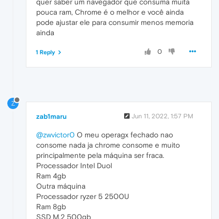
quer saber um navegador que consuma muita
pouca ram, Chrome é o melhor e você ainda
pode ajustar ele para consumir menos memoria
ainda
0
1 Reply
Z
zab1maru
Jun 11, 2022, 1:57 PM
@zwvictor0
O meu operagx fechado nao
consome nada ja chrome consome e muito
principalmente pela máquina ser fraca.
Processador Intel Duol
Ram 4gb
Outra máquina
Processador ryzer 5 2500U
Ram 8gb
SSD M.2 500gb