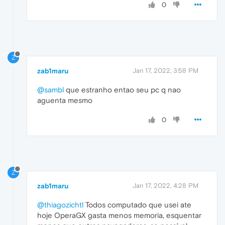
0
Z
zab1maru
Jan 17, 2022, 3:58 PM
@sambl
que estranho entao seu pc q nao
aguenta mesmo
0
Z
zab1maru
Jan 17, 2022, 4:28 PM
@thiagozichtl
Todos computado que usei ate
hoje OperaGX gasta menos memoria, esquentar