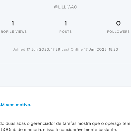
@LILLIWA0
1
1
0
PROFILE VIEWS
POSTS
FOLLOWERS
Joined
17 Jun 2023, 17:29
Last Online
17 Jun 2023, 18:23
AM sem motivo.
o duas abas o gerenciador de tarefas mostra que o operagx tem 
gb 500mb de memória, e isso é considerávelmente bastante.