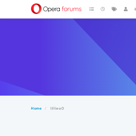
Home
lilliwa0