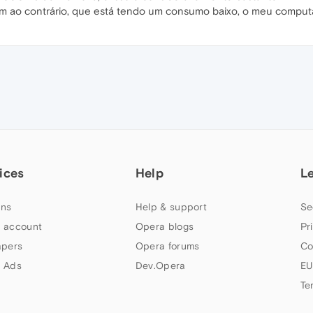
m ao contrário, que está tendo um consumo baixo, o meu comput
ices
Help
L
ns
Help & support
Se
 account
Opera blogs
Pr
apers
Opera forums
Co
 Ads
Dev.Opera
EU
Te