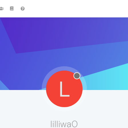
L
lilliwa0