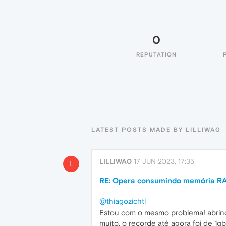
0
REPUTATION
LATEST POSTS MADE BY LILLIWA0
LILLIWA0
17 JUN 2023, 17:35
L
RE: Opera consumindo memória R
@thiagozichtl
Estou com o mesmo problema! abrind
muito, o recorde até agora foi de 1