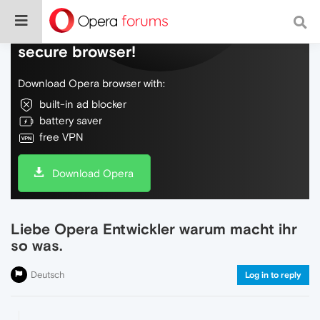
Do more on the web, with a fast and
secure browser!
Download Opera browser with:
built-in ad blocker
battery saver
free VPN
Download Opera
Liebe Opera Entwickler warum macht ihr
so was.
Deutsch
Log in to reply