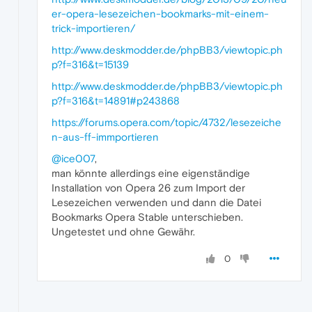
er-opera-lesezeichen-bookmarks-mit-einem-
trick-importieren/
http://www.deskmodder.de/phpBB3/viewtopic.ph
p?f=316&t=15139
http://www.deskmodder.de/phpBB3/viewtopic.ph
p?f=316&t=14891#p243868
https://forums.opera.com/topic/4732/lesezeiche
n-aus-ff-immportieren
@ice007
,
man könnte allerdings eine eigenständige
Installation von Opera 26 zum Import der
Lesezeichen verwenden und dann die Datei
Bookmarks Opera Stable unterschieben.
Ungetestet und ohne Gewähr.
0