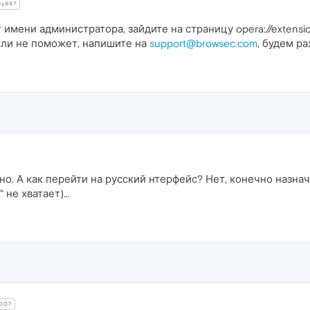
y987
 имени администратора, зайдите на страницу opera://extensi
Если не поможет, напишите на
support@browsec.com
, будем р
но. А как перейти на русский нтерфейс? Нет, конечно назна
не хватает)...
007