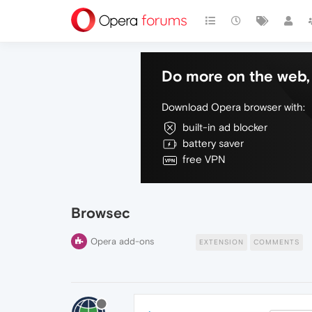
Do more on the web, 
Download Opera browser with:
built-in ad blocker
battery saver
free VPN
Browsec
Opera add-ons
EXTENSION
COMMENTS