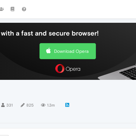
with a fast and secure browser!
Download Opera
331
825
1.3m