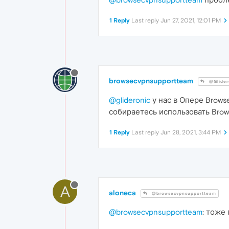
1 Reply
Last reply
Jun 27, 2021, 12:01 PM
browsecvpnsupportteam
@Glider
@glideronic
у нас в Опере Brows
собираетесь использовать Brow
1 Reply
Last reply
Jun 28, 2021, 3:44 PM
A
aloneca
@browsecvpnsupportteam
@browsecvpnsupportteam
: тоже