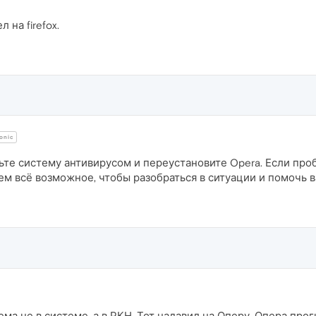
на firefox.
onic
те систему антивирусом и переустановите Opera. Если проб
ем всё возможное, чтобы разобраться в ситуации и помочь в
ма не в системе, а в РКН. Тот надавил на Оперу, Опера прог