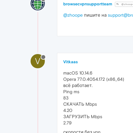
browsecvpnsupportteam
@zhoop
@zhoope
пишите на
support@br
V
Vitkaas
macOS 10.14.6
Opera 77.0.4054.172 (x86_64)
всё работает.
Ping ms
83
СКАЧАТЬ Mbps
4.20
ЗАГРУЗИТЬ Mbps
2.79
скорости без vpn