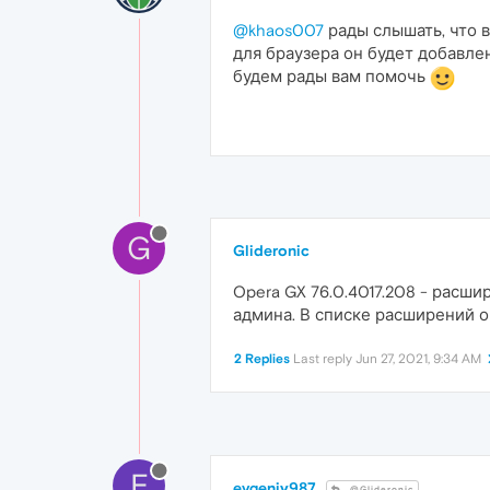
@khaos007
рады слышать, что 
для браузера он будет добавле
будем рады вам помочь
G
Glideronic
Opera GX 76.0.4017.208 - расши
админа. В списке расширений о
2 Replies
Last reply
Jun 27, 2021, 9:34 AM
E
evgeniy987
@Glideronic