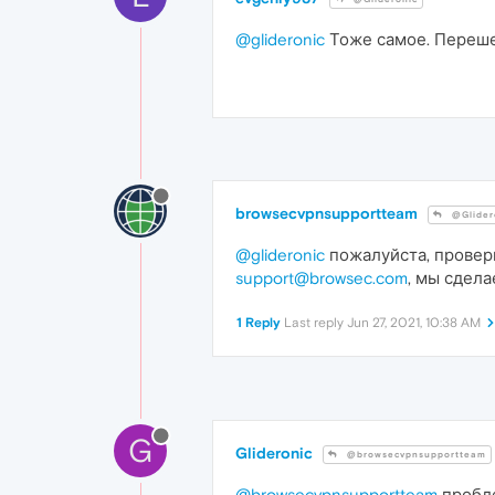
@glideronic
Тоже самое. Перешел 
browsecvpnsupportteam
@Glider
@glideronic
пожалуйста, проверь
support@browsec.com
, мы сдела
1 Reply
Last reply
Jun 27, 2021, 10:38 AM
G
Glideronic
@browsecvpnsupportteam
@browsecvpnsupportteam
пробле