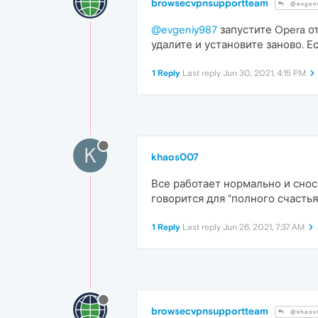
browsecvpnsupportteam
@evgeni
@evgeniy987
запустите Opera от
удалите и установите заново. 
1 Reply
Last reply
Jun 30, 2021, 4:15 PM
K
khaos007
Все работает нормально и снос
говорится для "полного счастья" 
1 Reply
Last reply
Jun 26, 2021, 7:37 AM
browsecvpnsupportteam
@khaos