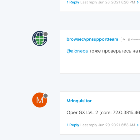
1 Reply
Last reply
Jun 28, 2021, 8:26 PM
browsecvpnsupportteam
@alone
@aloneca
тоже проверьтесь на 
M
MrInquisitor
Oper GX LVL 2 (core: 72.0.3815
1 Reply
Last reply
Jun 29, 2021, 6:53 AM