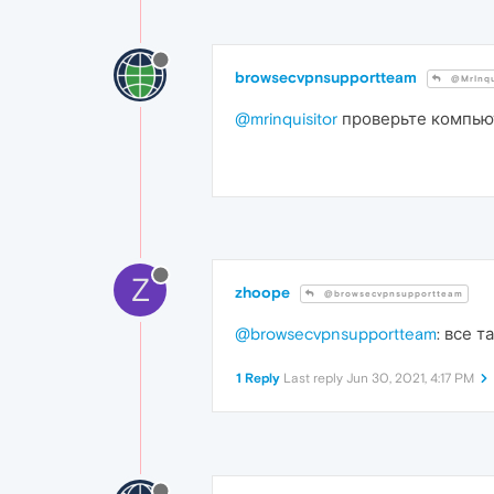
browsecvpnsupportteam
@MrInqu
@mrinquisitor
проверьте компьют
Z
zhoope
@browsecvpnsupportteam
@browsecvpnsupportteam
: все 
1 Reply
Last reply
Jun 30, 2021, 4:17 PM