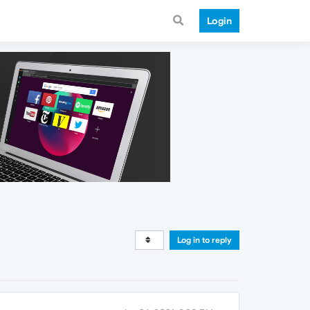
Login
Log in to reply