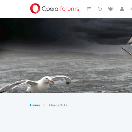
Home
khaos007