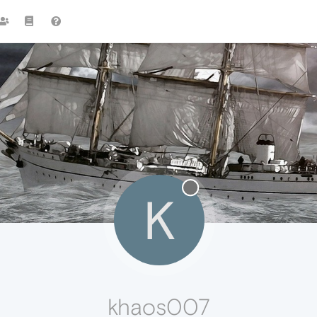
K
khaos007