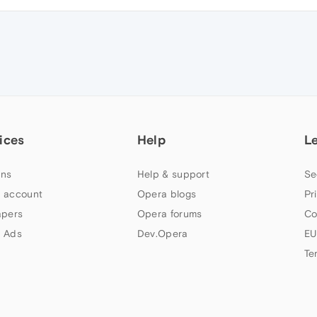
ices
Help
L
ns
Help & support
Se
 account
Opera blogs
Pr
apers
Opera forums
Co
 Ads
Dev.Opera
EU
Te