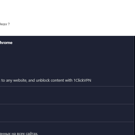
ках ?