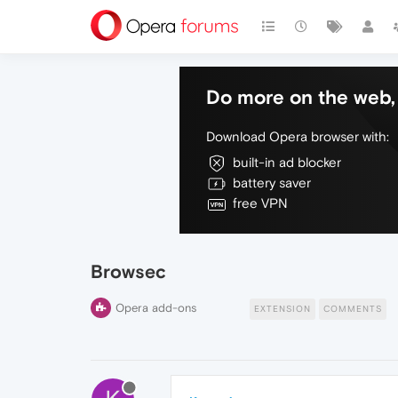
Do more on the web, 
Download Opera browser with:
built-in ad blocker
battery saver
free VPN
Browsec
Opera add-ons
EXTENSION
COMMENTS