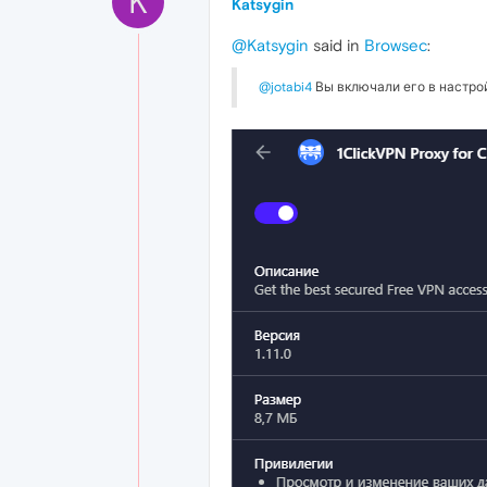
K
Katsygin
@Katsygin
said in
Browsec
:
@jotabi4
Вы включали его в настрой