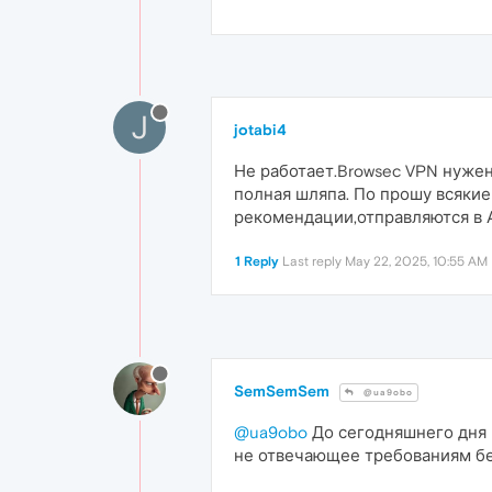
J
jotabi4
Не работает.Browsec VPN нужен
полная шляпа. По прошу всякие
рекомендации,отправляются в
1 Reply
Last reply
May 22, 2025, 10:55 AM
SemSemSem
@ua9obo
@ua9obo
До сегодняшнего дня 
не отвечающее требованиям без