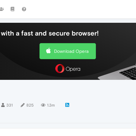
with a fast and secure browser!
Download Opera
331
825
1.3m