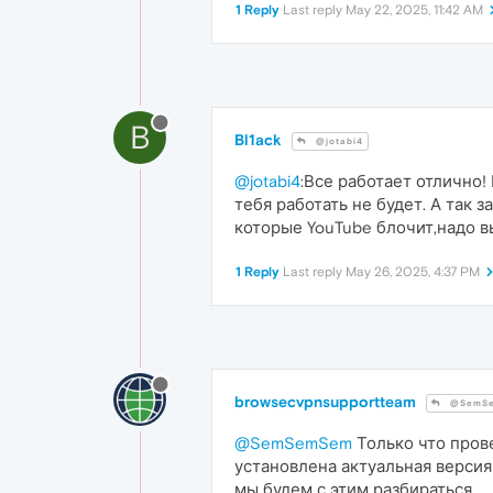
1 Reply
Last reply
May 22, 2025, 11:42 AM
B
Bl1ack
@jotabi4
@jotabi4
:Все работает отлично!
тебя работать не будет. А так 
которые YouTube блочит,надо в
1 Reply
Last reply
May 26, 2025, 4:37 PM
browsecvpnsupportteam
@SemS
@SemSemSem
Только что прове
установлена актуальная верси
мы будем с этим разбираться.