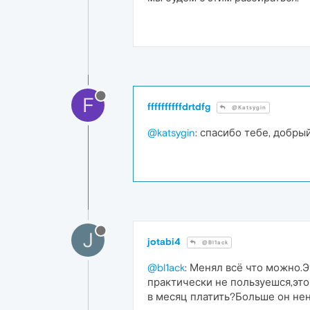
F
ffffffffffdrtdfg
@Katsygin
@katsygin
: спасибо тебе, добры
J
jotabi4
@Bl1ack
@bl1ack
: Менял всё что можно.Э
практически не пользуешся,это
в месяц платить?Больше он нену