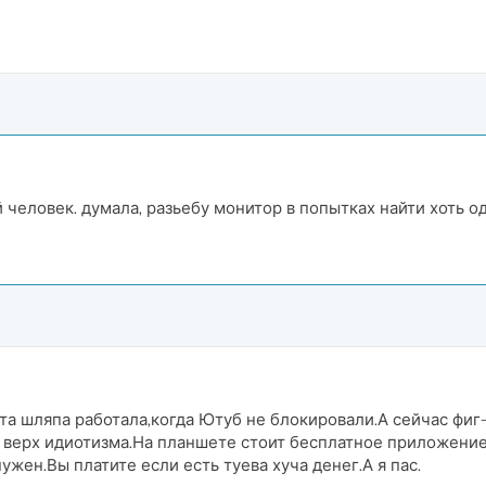
й человек. думала, разьебу монитор в попытках найти хоть
та шляпа работала,когда Ютуб не блокировали.А сейчас фиг-
 верх идиотизма.На планшете стоит бесплатное приложение 
жен.Вы платите если есть туева хуча денег.А я пас.