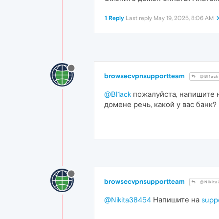
1 Reply
Last reply
May 19, 2025, 8:06 AM
browsecvpnsupportteam
@Bl1ack
@Bl1ack
пожалуйста, напишите 
домене речь, какой у вас банк?
browsecvpnsupportteam
@Nikita
@Nikita38454
Напишите на
supp