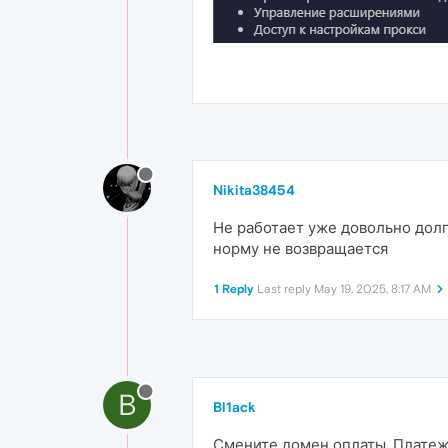
Nikita38454
Не работает уже довольно долг
норму не возвращается
1 Reply
Last reply
May 19, 2025, 8:17 AM
B
Bl1ack
Смените домен оплаты. Платеж 