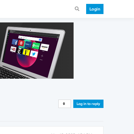
Login
Log in to reply