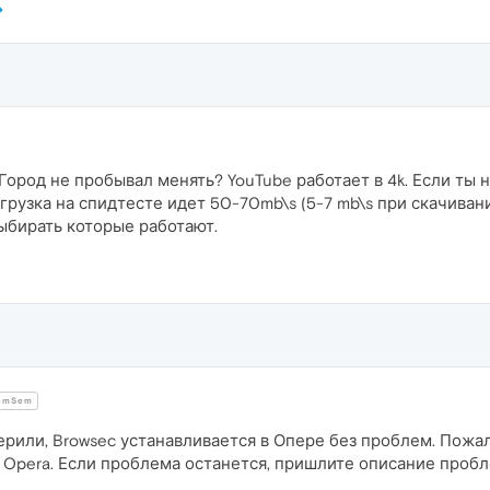
 Город не пробывал менять? YouTube работает в 4k. Если ты
загрузка на спидтесте идет 50-70mb\s (5-7 mb\s при скачиван
ыбирать которые работают.
emSem
рили, Browsec устанавливается в Опере без проблем. Пожалу
я Opera. Если проблема останется, пришлите описание проб