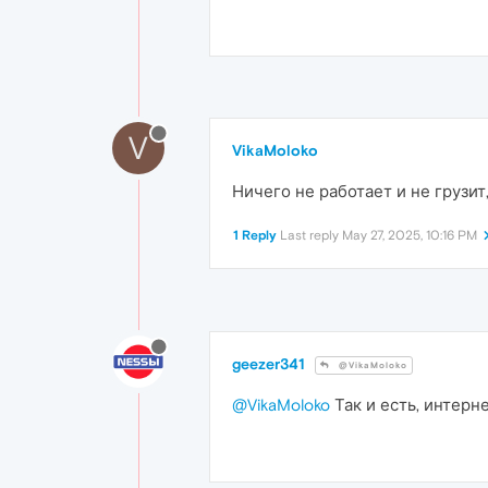
V
VikaMoloko
Ничего не работает и не грузит
1 Reply
Last reply
May 27, 2025, 10:16 PM
geezer341
@VikaMoloko
@VikaMoloko
Так и есть, интерн