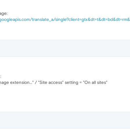
age:
te.googleapis.com/translate_a/single?client=gtx&dt=t&dt=bd&dt=r
:
age extension..." / "Site access" setting = "On all sites"