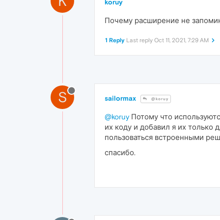
K
koruy
Почему расширение не запомин
1 Reply
Last reply
Oct 11, 2021, 7:29 AM
S
sailormax
@koruy
@koruy
Потому что используются
их коду и добавил я их только
пользоваться встроенными ре
спасибо.