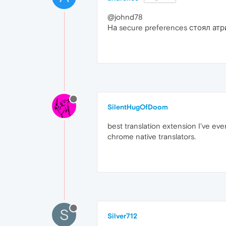
@johnd78
На secure preferences стоял атр
SilentHugOfDoom
best translation extension I've ev
chrome native translators.
S
Silver712