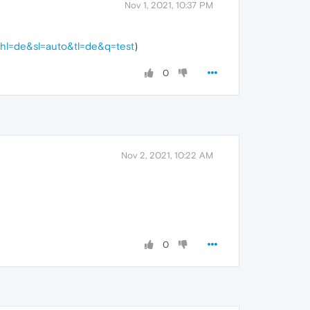
Nov 1, 2021, 10:37 PM
m&hl=de&sl=auto&tl=de&q=test
)
0
Nov 2, 2021, 10:22 AM
0