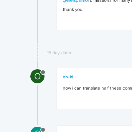
@lifeispainlol
Limitations for many r
thank you.
15 days later
O
oh-hi
now i can translate half these co