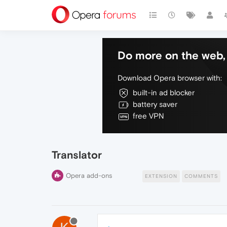
Do more on the web, 
Download Opera browser with:
built-in ad blocker
battery saver
free VPN
Translator
Opera add-ons
EXTENSION
COMMENTS