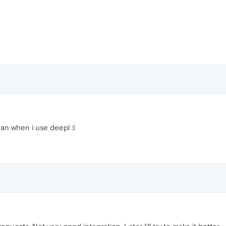
n when i use deepl :l