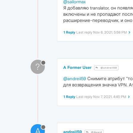
@sailormax
Я добавляю translator, он появл
включены и не пропадают после
расширение-переводчик, и оно 
1 Reply
Last reply
Nov 6, 2021, 5:58 PM
?
A Former User
@andreil59
@andreil59
Снимите атрибут "тол
для возвращения значка VPN. 
1 Reply
Last reply
Nov 7, 2021, 4:45 PM
A
andreil59
@Guest