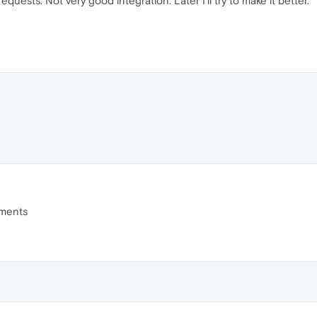
equests. Not very good integration. Later I'll try to make it better.
mments