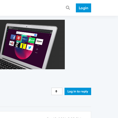
Login
Log in to reply