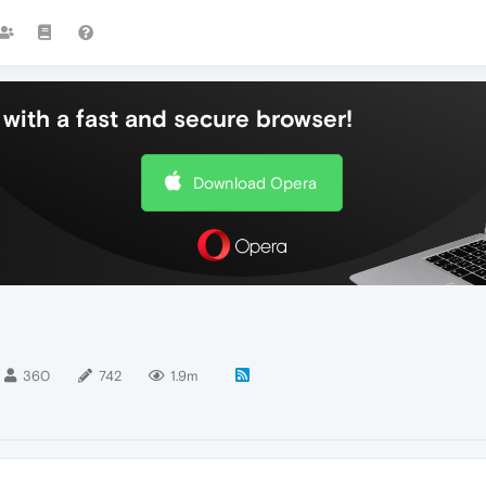
with a fast and secure browser!
Download Opera
360
742
1.9m