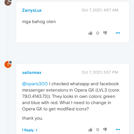
Z
ZarrysLux
Oct 7, 2021, 4:57 AM
mga bahog oten
0
S
sailormax
Oct 7, 2021, 5:57 PM
@oparis300
I checked whatsapp and facebook
messenger extensions in Opera GX (LVL3 (core:
79.0.4143.73)). They looks in own colors: green
and blue with red. What I need to change in
Opera GX to get modified icons?
thank you.
0
1 Reply