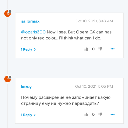
S
sailormax
Oct 10, 2021, 8:43 AM
@oparis300
Now I see. But Opera GX can has
not only red color... I'll think what can I do.
0
1 Reply
K
koruy
Oct 10, 2021, 5:05 PM
Почему расширение не запоминает какую
страницу ему не нужно переводить?
0
1 Reply