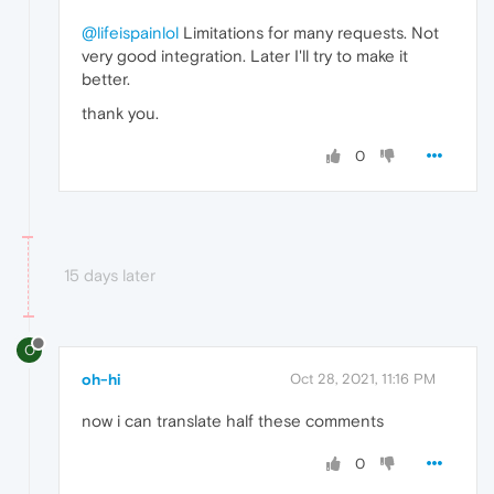
@lifeispainlol
Limitations for many requests. Not
very good integration. Later I'll try to make it
better.
thank you.
0
15 days later
O
oh-hi
Oct 28, 2021, 11:16 PM
now i can translate half these comments
0