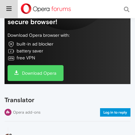
Do more on the web, with a fast and
secure browser!
Download Opera browser with:
built-in ad blocker
battery saver
free VPN
Download Opera
Translator
Opera add-ons
Log in to reply