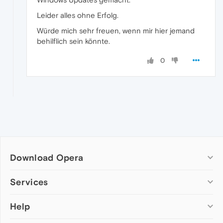
Leider alles ohne Erfolg.
Würde mich sehr freuen, wenn mir hier jemand
behilflich sein könnte.
0
Download Opera
Computer browsers
Services
Opera for Windows
Help
Add-ons
Opera for Mac
Opera account
Opera for Linux