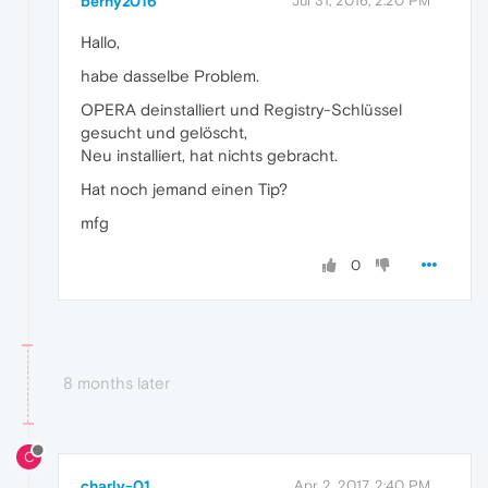
berny2016
Jul 31, 2016, 2:20 PM
Hallo,
habe dasselbe Problem.
OPERA deinstalliert und Registry-Schlüssel
gesucht und gelöscht,
Neu installiert, hat nichts gebracht.
Hat noch jemand einen Tip?
mfg
0
8 months later
C
charly-01
Apr 2, 2017, 2:40 PM