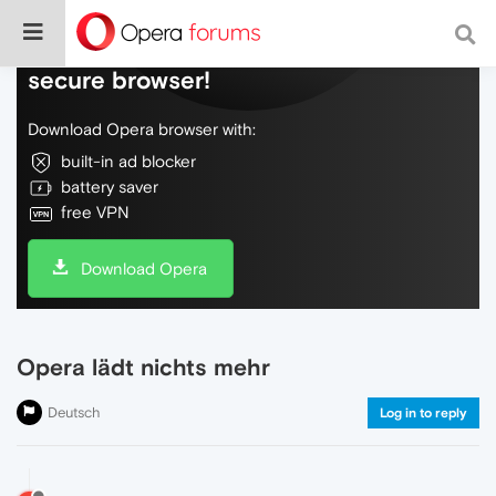
Do more on the web, with a fast and
secure browser!
Download Opera browser with:
built-in ad blocker
battery saver
free VPN
Download Opera
Opera lädt nichts mehr
Deutsch
Log in to reply