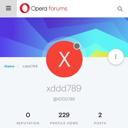
X
Home
xddd789
xddd789
@XDDD789
0
229
2
REPUTATION
PROFILE VIEWS
POSTS