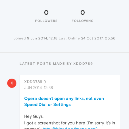
0
0
FOLLOWERS
FOLLOWING
Joined
9 Jun 2014, 12:18
Last Online
24 Oct 2017, 05:56
LATEST POSTS MADE BY XDDD789
XDDD789
9
X
JUN 2014, 12:38
Opera doesn't open any links, not even
Speed Dial or Settings
Hey Guys,
I got a screenshot for you here (I'm sorry, it's in
german):
http://abload.de/image.php?