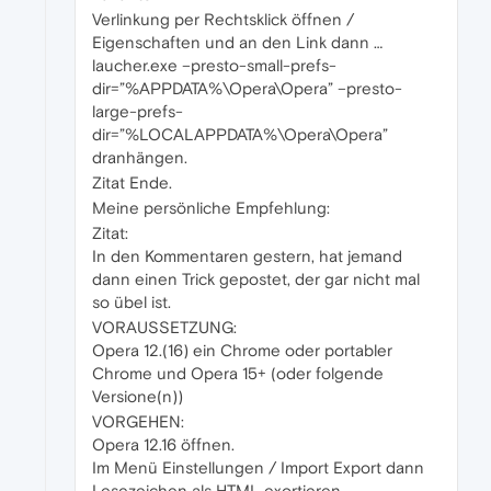
Verlinkung per Rechtsklick öffnen /
Eigenschaften und an den Link dann …
laucher.exe –presto-small-prefs-
dir=”%APPDATA%\Opera\Opera” –presto-
large-prefs-
dir=”%LOCALAPPDATA%\Opera\Opera”
dranhängen.
Zitat Ende.
Meine persönliche Empfehlung:
Zitat:
In den Kommentaren gestern, hat jemand
dann einen Trick gepostet, der gar nicht mal
so übel ist.
VORAUSSETZUNG:
Opera 12.(16) ein Chrome oder portabler
Chrome und Opera 15+ (oder folgende
Versione(n))
VORGEHEN:
Opera 12.16 öffnen.
Im Menü Einstellungen / Import Export dann
Lesezeichen als HTML exortieren.