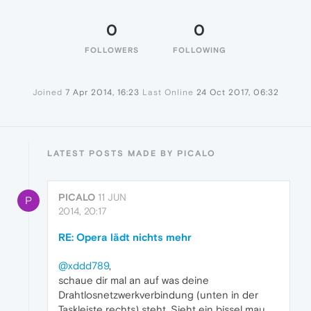
0
0
FOLLOWERS
FOLLOWING
Joined
7 Apr 2014, 16:23
Last Online
24 Oct 2017, 06:32
LATEST POSTS MADE BY PICALO
PICALO
11 JUN
P
2014, 20:17
RE: Opera lädt nichts mehr
@xddd789
,
schaue dir mal an auf was deine
Drahtlosnetzwerkverbindung (unten in der
Taskleiste rechts) steht. Sieht ein bissel mau