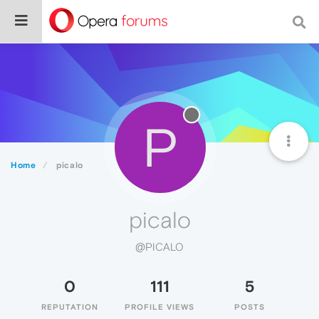
P
Home
picalo
picalo
@PICALO
0
111
5
REPUTATION
PROFILE VIEWS
POSTS