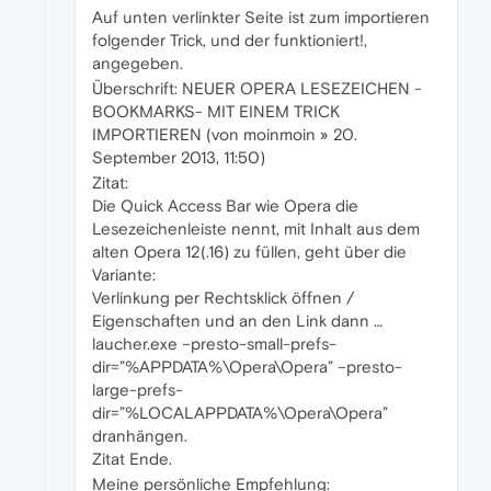
Auf unten verlinkter Seite ist zum importieren
folgender Trick, und der funktioniert!,
angegeben.
Überschrift: NEUER OPERA LESEZEICHEN -
BOOKMARKS- MIT EINEM TRICK
IMPORTIEREN (von moinmoin » 20.
September 2013, 11:50)
Zitat:
Die Quick Access Bar wie Opera die
Lesezeichenleiste nennt, mit Inhalt aus dem
alten Opera 12(.16) zu füllen, geht über die
Variante:
Verlinkung per Rechtsklick öffnen /
Eigenschaften und an den Link dann …
laucher.exe –presto-small-prefs-
dir=”%APPDATA%\Opera\Opera” –presto-
large-prefs-
dir=”%LOCALAPPDATA%\Opera\Opera”
dranhängen.
Zitat Ende.
Meine persönliche Empfehlung: