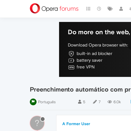
Do more on the web, 
Download Opera browser with:
built-in ad blocker
battery saver
free VPN
Preenchimento automático com pr
Português
5
7
6.0k
?
A Former User