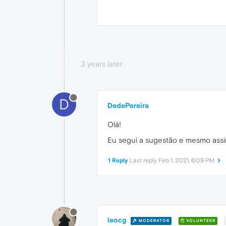
3 years later
D
DedePereira
Olá!
Eu segui a sugestão e mesmo assim
1 Reply
Last reply
Feb 1, 2021, 6:09 PM
leocg
MODERATOR
VOLUNTEER