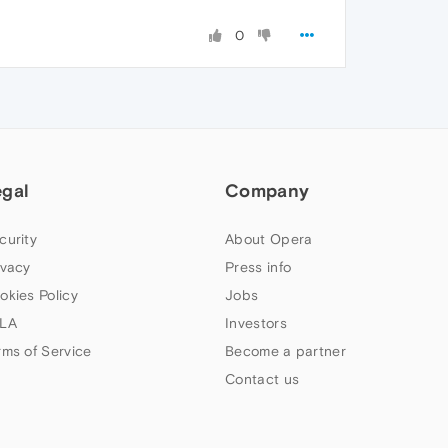
0
egal
Company
curity
About Opera
ivacy
Press info
okies Policy
Jobs
LA
Investors
rms of Service
Become a partner
Contact us