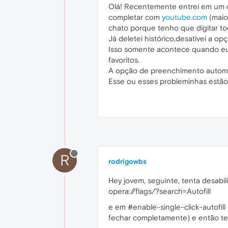
Olá! Recentemente entrei em um c
completar com
youtube.com
(maio
chato porque tenho que digitar to
Já deletei histórico,desativei a o
Isso somente acontece quando eu 
favoritos.
A opção de preenchimento automá
Esse ou esses probleminhas estão
R
rodrigowbs
Hey jovem, seguinte, tenta desabi
opera://flags/?search=Autofill
e em #enable-single-click-autofill
fechar completamente) e então t