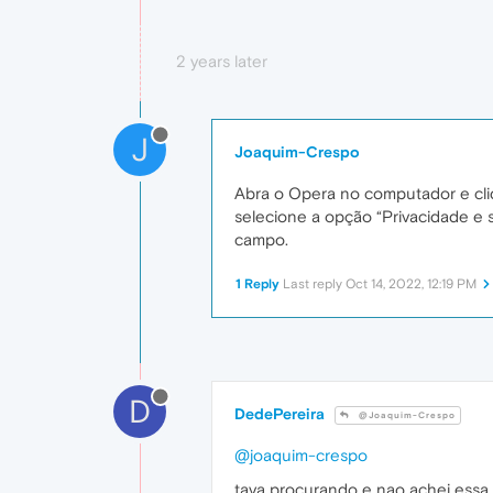
2 years later
J
Joaquim-Crespo
Abra o Opera no computador e cli
selecione a opção “Privacidade e 
campo.
1 Reply
Last reply
Oct 14, 2022, 12:19 PM
D
DedePereira
@Joaquim-Crespo
@joaquim-crespo
tava procurando e nao achei essa