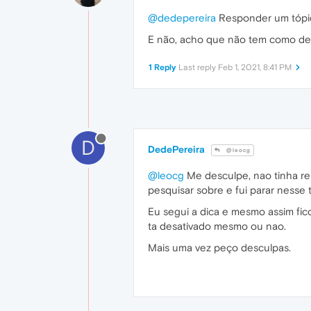
@dedepereira
Responder um tópic
E não, acho que não tem como desa
1 Reply
Last reply
Feb 1, 2021, 8:41 PM
D
DedePereira
@leocg
@leocg
Me desculpe, nao tinha re
pesquisar sobre e fui parar nesse 
Eu segui a dica e mesmo assim fi
ta desativado mesmo ou nao.
Mais uma vez peço desculpas.