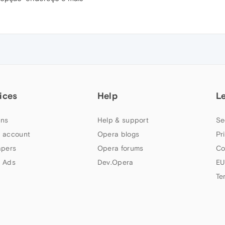
ices
Help
L
ns
Help & support
Se
 account
Opera blogs
Pr
apers
Opera forums
Co
 Ads
Dev.Opera
EU
Te