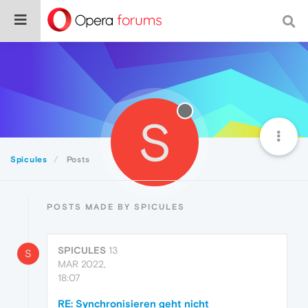
S
Spicules
Posts
POSTS MADE BY SPICULES
SPICULES
13
S
MAR 2022,
18:07
RE: Synchronisieren geht nicht