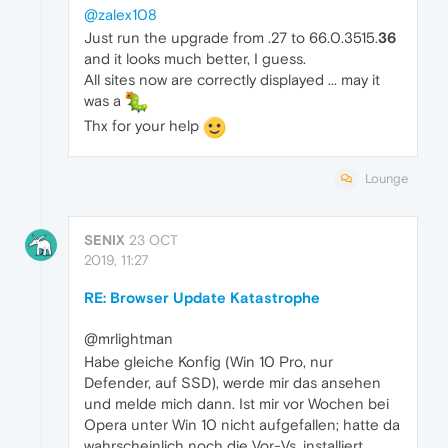
@zalex108
Just run the upgrade from .27 to 66.0.3515.
36
and it looks much better, I guess.
All sites now are correctly displayed ... may it
was a
Thx for your help
Lounge
SENIX
23 OCT
2019, 11:27
RE: Browser Update Katastrophe
@mrlightman
Habe gleiche Konfig (Win 10 Pro, nur
Defender, auf SSD), werde mir das ansehen
und melde mich dann. Ist mir vor Wochen bei
Opera unter Win 10 nicht aufgefallen; hatte da
wahrscheinlich noch die Vor-Vs. installiert.