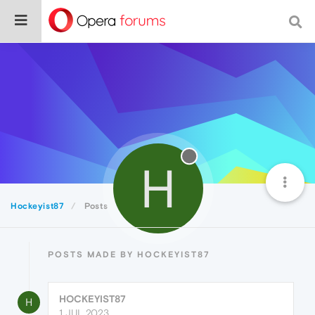
H
Hockeyist87
Posts
POSTS MADE BY HOCKEYIST87
HOCKEYIST87
H
1 JUL 2023,