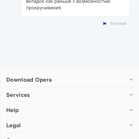
вкладок как раньше с возможностью
прокручивания.
Русский
Download Opera
Computer browsers
Services
Opera for Windows
Help
Add-ons
Opera for Mac
Opera account
Opera for Linux
Legal
Wallpapers
Help & support
Opera beta version
Opera Ads
Opera blogs
Opera USB