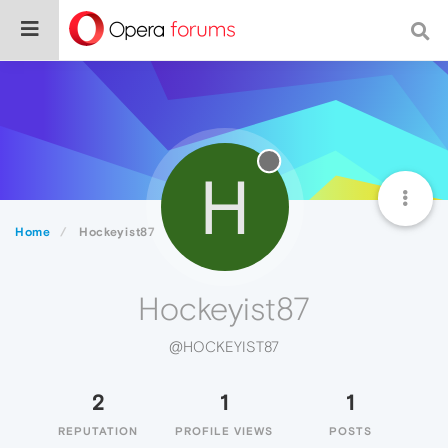
H
Home
Hockeyist87
Hockeyist87
@HOCKEYIST87
2
1
1
REPUTATION
PROFILE VIEWS
POSTS