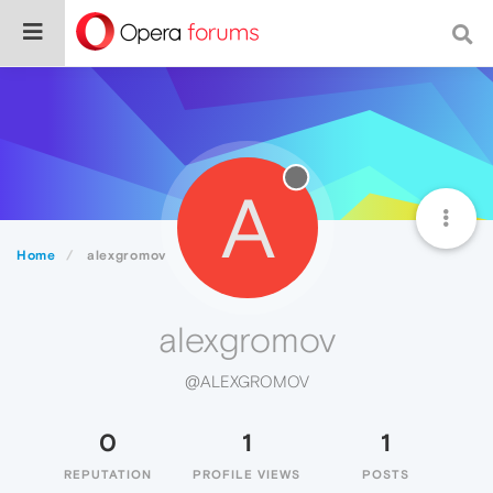
A
Home
alexgromov
alexgromov
@ALEXGROMOV
0
1
1
REPUTATION
PROFILE VIEWS
POSTS