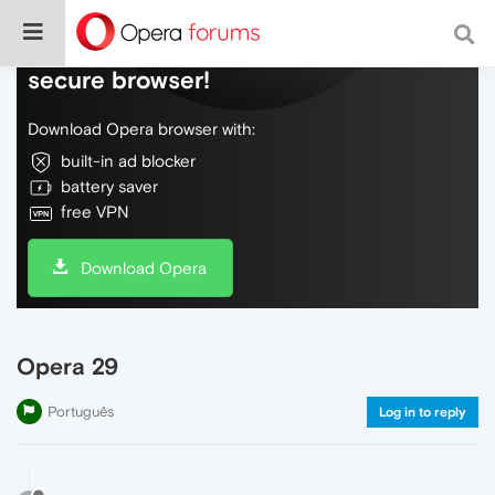
Do more on the web, with a fast and
secure browser!
Download Opera browser with:
built-in ad blocker
battery saver
free VPN
Download Opera
Opera 29
Português
Log in to reply