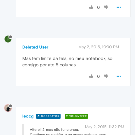
0
D
Deleted User
May 2, 2015, 10:30 PM
Mas tem limite da tela, no meu notebook, so
consigo por ate 5 colunas
0
leocg
MODERATOR
VOLUNTEER
May 2, 2015, 11:32 PM
Alterei lá, mas não funcionou.
Continua no padrão...e eu usava mais colunas...