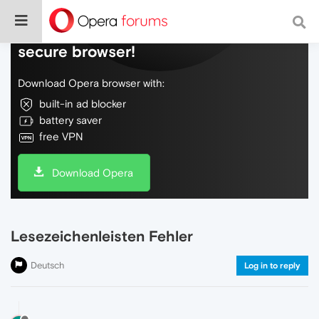
Do more on the web, with a fast and
secure browser!
Download Opera browser with:
built-in ad blocker
battery saver
free VPN
Download Opera
Lesezeichenleisten Fehler
Deutsch
Log in to reply