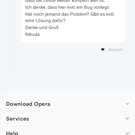
dass die Leiste wieder komplett leer ist.
Ich denke, dass hier evtl. ein Bug vorliegt.
Hat noch jemand das Problem? Gibt es evtl.
eine Lösung dafür?
Danke und Gruß
Nikuda
Deutsch
Download Opera
Computer browsers
Services
Opera for Windows
Help
Add-ons
Opera for Mac