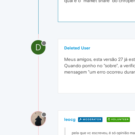
qual é o "market share" do chrope
D
Deleted User
Meus amigos, esta versão 27 já e
Quando ponho no "sobre", a verifi
mensagem "um erro ocorreu durante
leocg
MODERATOR
VOLUNTEER
pela que vc escreveu, é só opinião ma