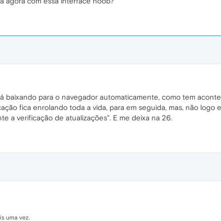
ra agora com essa interface noob?
stá baixando para o navegador automaticamente, como tem acontec
cação fica enrolando toda a vida, para em seguida, mas, não logo
 a verificação de atualizações". E me deixa na 26.
is uma vez.