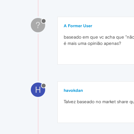
?
A Former User
baseado em que vc acha que "não v
é mais uma opinião apenas?
H
havokdan
Talvez baseado no market share qu