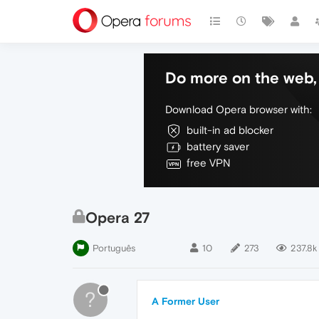
Do more on the web, 
Download Opera browser with:
built-in ad blocker
battery saver
free VPN
Opera 27
Português
10
273
237.8k
?
A Former User