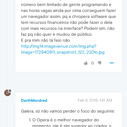
número bem limitado de gente programando e
nas horas vagas ainda por cima conseguem fazer
um navegador assim, pq a chropera software que
tem recursos financeiros não pode fazer o dela
com mais recursos na interface? Podem sim, não
faz pq não quer e mudou de público.
E pra mim não tá feio não
http://img14.imagevenue.com/img.php?
image=172940911_snapshot1_122_220lo.jpg
0
D
DarthMordred
Feb 6, 2015, 1:41 AM
Galera, só não vamos perder o foco do seguinte:
O Opera é o melhor navegador do
momento, ele é sim superior ao criador, o