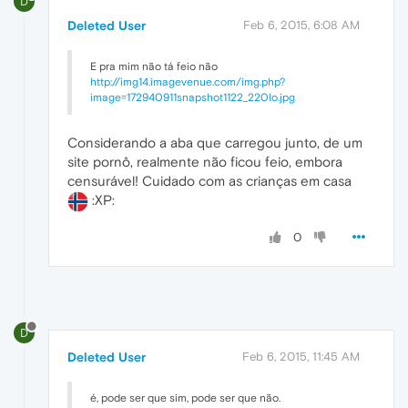
D
Deleted User
Feb 6, 2015, 6:08 AM
E pra mim não tá feio não
http://img14.imagevenue.com/img.php?
image=172940911snapshot1122_220lo.jpg
Considerando a aba que carregou junto, de um
site pornô, realmente não ficou feio, embora
censurável! Cuidado com as crianças em casa
:XP:
0
D
Deleted User
Feb 6, 2015, 11:45 AM
é, pode ser que sim, pode ser que não.