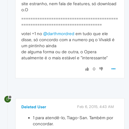
site estranho, nem fala de features, só download
o.O
==========================================
===================================
votei +1 no
@darthmordred
em tudo que ele
disse, só concordo com a numero pq o Vivaldi é
um pintinho ainda
de alguma forma ou de outra, o Opera
atualmente é o mais estável e "interessante"
0
D
Deleted User
Feb 6, 2015, 4:43 AM
1 para atendê-lo, Tiago-San. Também por
concordar.