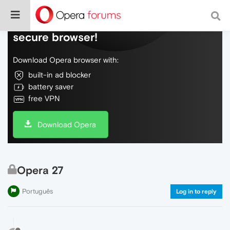
Do more on the web, with a fast and
secure browser!
Download Opera browser with:
built-in ad blocker
battery saver
free VPN
Download Opera
Opera 27
Português
Log in to reply