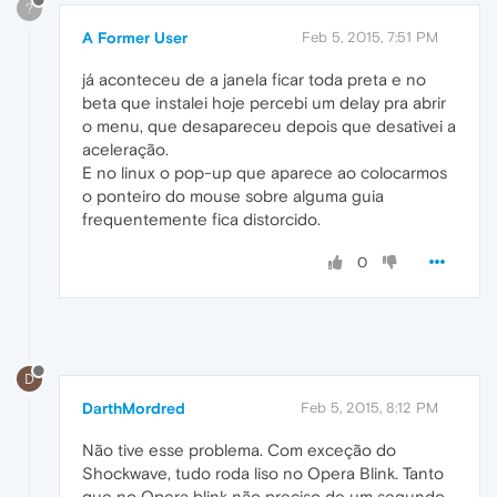
?
A Former User
Feb 5, 2015, 7:51 PM
já aconteceu de a janela ficar toda preta e no
beta que instalei hoje percebi um delay pra abrir
o menu, que desapareceu depois que desativei a
aceleração.
E no linux o pop-up que aparece ao colocarmos
o ponteiro do mouse sobre alguma guia
frequentemente fica distorcido.
0
D
DarthMordred
Feb 5, 2015, 8:12 PM
Não tive esse problema. Com exceção do
Shockwave, tudo roda liso no Opera Blink. Tanto
que no Opera blink não preciso de um segundo