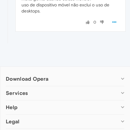
uso de dispositivo móvel não exclui o uso de
desktops.
0
Download Opera
Computer browsers
Services
Opera for Windows
Help
Add-ons
Opera for Mac
Opera account
Opera for Linux
Legal
Wallpapers
Help & support
Opera beta version
Opera Ads
Opera blogs
Opera USB