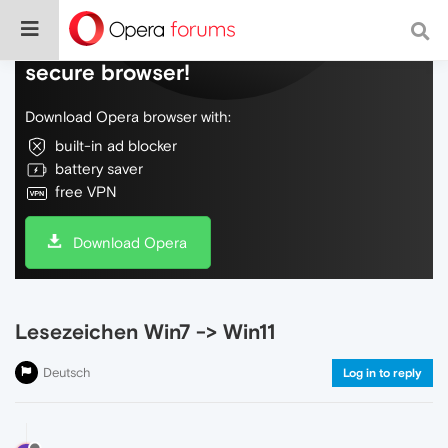
Do more on the web, with a fast and
secure browser!
Download Opera browser with:
built-in ad blocker
battery saver
free VPN
Download Opera
Lesezeichen Win7 -> Win11
Deutsch
Log in to reply