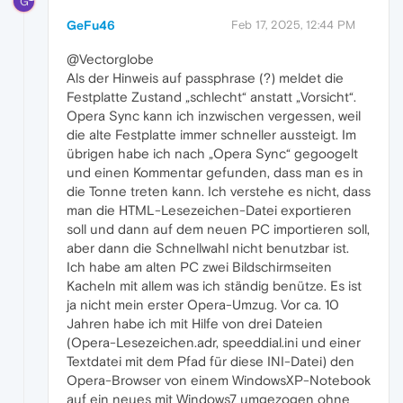
G
GeFu46
Feb 17, 2025, 12:44 PM
@Vectorglobe
Als der Hinweis auf passphrase (?) meldet die
Festplatte Zustand „schlecht“ anstatt „Vorsicht“.
Opera Sync kann ich inzwischen vergessen, weil
die alte Festplatte immer schneller aussteigt. Im
übrigen habe ich nach „Opera Sync“ gegoogelt
und einen Kommentar gefunden, dass man es in
die Tonne treten kann. Ich verstehe es nicht, dass
man die HTML-Lesezeichen-Datei exportieren
soll und dann auf dem neuen PC importieren soll,
aber dann die Schnellwahl nicht benutzbar ist.
Ich habe am alten PC zwei Bildschirmseiten
Kacheln mit allem was ich ständig benütze. Es ist
ja nicht mein erster Opera-Umzug. Vor ca. 10
Jahren habe ich mit Hilfe von drei Dateien
(Opera-Lesezeichen.adr, speeddial.ini und einer
Textdatei mit dem Pfad für diese INI-Datei) den
Opera-Browser von einem WindowsXP-Notebook
auf ein neues mit Windows7 umgezogen ohne