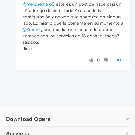
@melonemelo5
este es un post de hace casi un
año. Tengo deshabilitado Aria desde la
configuración y no veo que aparezca en ningún
lado. Lo mismo que le comenté en su momento a
@Kentir1
¿puedes dar un ejemplo de donde
aparece con los servicios de IA deshabilitados?
saludos,
diezi
0
Download Opera
Computer browsers
Services