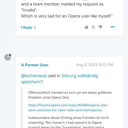
and a team member marked my request as
"Invalid".
Which is very sad for an Opera user like myself."
0
1 Reply
?
A Former User
Aug 5, 2023, 5:13 PM
@eichenlaub
said in
Sitzung vollständig
speichern?
:
Offensichtlich handelt es sich um ein etwas größeres
Problem unter Opera One:
https://forums.opera.com/topic/63494/opera-one-
save-sessions-for-open-tabs-and-workspaces
Insbesondere dieser Eintrag eines Foristen ist nicht
unwichtig: "No I haven't. I had raised it to Opera
support team via the "Suggestion" section and a