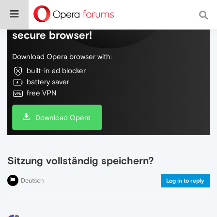
Do more on the web, with a fast and
secure browser!
Download Opera browser with:
built-in ad blocker
battery saver
free VPN
Download Opera
Sitzung vollständig speichern?
Deutsch
Log in to reply