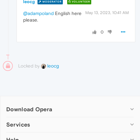
leocg
MODERATOR
VOLUNTEER
May 13, 2023, 10:41 AM
@adampoland
English here
please.
0
Locked by
leocg
Download Opera
Computer browsers
Services
Opera for Windows
Help
Add-ons