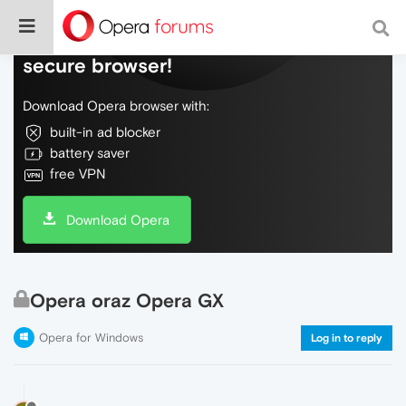
Do more on the web, with a fast and
secure browser!
Download Opera browser with:
built-in ad blocker
battery saver
free VPN
Download Opera
Opera oraz Opera GX
Opera for Windows
Log in to reply