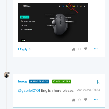
0
1 Reply
leocg
MODERATOR
VOLUNTEER
1 Mar 2023, 01:34
@gabriel0101
English here please.
0