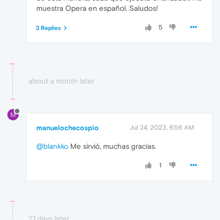
muestra Opera en español. Saludos!
5
3 Replies
about a month later
M
manuelochecospio
Jul 24, 2023, 6:56 AM
@blankko
Me sirvió, muchas gracias.
1
21 days later