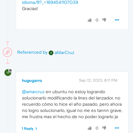
idioma/9?_=1694541107039
Gracias!
0
Referenced by
aMarCruz
A
H
hugogarro
Sep 12, 2023, 6:11 PM
@amarcruz
en ubuntu no estoy logrando
solucionarlo modificando la lines del lanzador, no
recuerdo cómo lo hice el año pasado, pero ahora
no logro solucionarlo, igual no me es tannn grave,
me frustra mas el hecho de no poder lograrlo ja
0
1 Reply