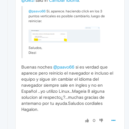
@diezi
said in
Cambiar idioma
:
@paavo66
Si, aparece. haciendo click en los 3
puntos verticales es posible cambiarlo, luego de
reiniciar.
Saludos,
Diezi
Buenas noches
@paavo66
si es verdad que
aparece pero reinicio el navegador e incluso el
equipo y sigue sin cambiar el idioma del
navegador siempre sale en ingles y no en
Español ...yo utilizo Linux...Mageia 8 alguna
solucion al respecto¿?...muchas gracias de
antemano por tu ayuda.Saludos cordiales
Hagalon.
0