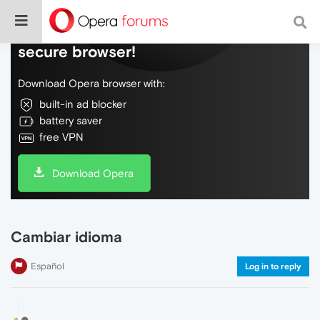
Do more on the web, with a fast and
secure browser!
Download Opera browser with:
built-in ad blocker
battery saver
free VPN
Download Opera
Cambiar idioma
Español
Log in to reply