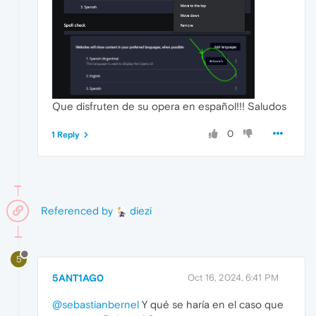
Que disfruten de su opera en español!!! Saludos
0
1 Reply
Referenced by
diezi
5
5ANT1AG0
Oct 16, 2024, 6:41 PM
@sebastianbernel
Y qué se haría en el caso que