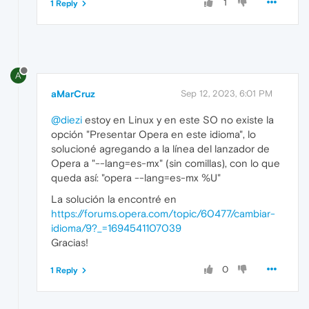
1
1 Reply
A
aMarCruz
Sep 12, 2023, 6:01 PM
@diezi
estoy en Linux y en este SO no existe la
opción "Presentar Opera en este idioma", lo
solucioné agregando a la línea del lanzador de
Opera a "--lang=es-mx" (sin comillas), con lo que
queda así: "opera --lang=es-mx %U"
La solución la encontré en
https://forums.opera.com/topic/60477/cambiar-
idioma/9?_=1694541107039
Gracias!
0
1 Reply