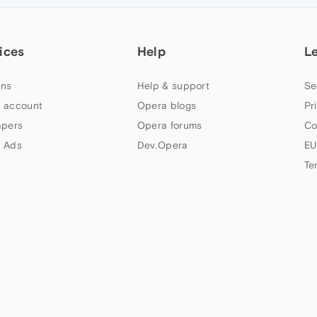
ices
Help
L
ns
Help & support
Se
 account
Opera blogs
Pr
apers
Opera forums
Co
 Ads
Dev.Opera
EU
Te