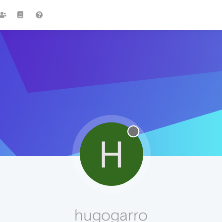
H
hugogarro