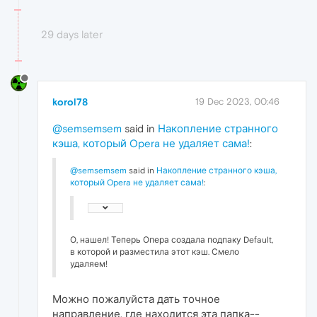
29 days later
korol78
19 Dec 2023, 00:46
@semsemsem
said in
Накопление странного
кэша, который Opera не удаляет сама!
:
@semsemsem
said in
Накопление странного кэша,
который Opera не удаляет сама!
:
О, нашел! Теперь Опера создала подпаку Default,
в которой и разместила этот кэш. Смело
удаляем!
Можно пожалуйста дать точное
направление, где находится эта папка--