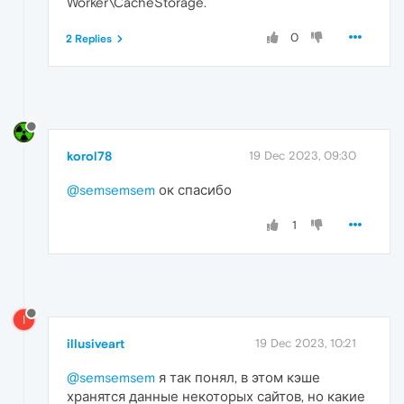
Worker\CacheStorage.
0
2 Replies
korol78
19 Dec 2023, 09:30
@semsemsem
ок спасибо
1
I
illusiveart
19 Dec 2023, 10:21
@semsemsem
я так понял, в этом кэше
хранятся данные некоторых сайтов, но какие