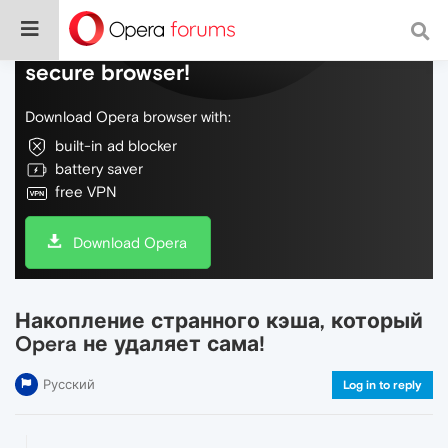
Do more on the web, with a fast and
secure browser!
Download Opera browser with:
built-in ad blocker
battery saver
free VPN
Download Opera
Накопление странного кэша, который
Opera не удаляет сама!
Русский
Log in to reply