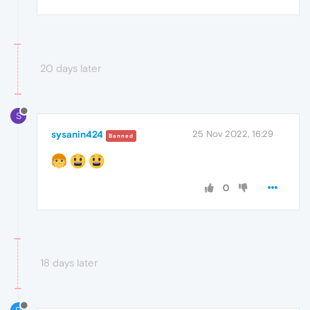
20 days later
S
sysanin424
25 Nov 2022, 16:29
Banned
0
18 days later