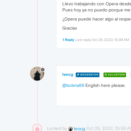
Llevo trabajando con Opera desde 
Pues hoy ya no puedo porque me 
¿Opera puede hacer algo al respec
Gracias
1 Reply
Last reply
Oct 25, 2022, 10:39 AM
leocg
MODERATOR
VOLUNTEER
@boleta89
English here please.
Locked by
Oct 25, 2022, 10:39 
leocg