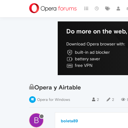
Do more on the web, 
Download Opera browser with:
built-in ad blocker
battery saver
free VPN
Opera y Airtable
Opera for Windows
2
2
B
boleta89