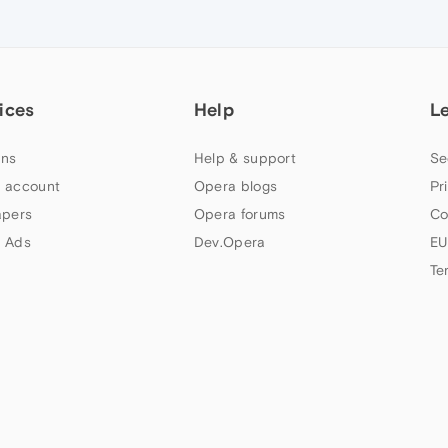
ices
Help
L
ns
Help & support
Se
 account
Opera blogs
Pr
apers
Opera forums
Co
 Ads
Dev.Opera
EU
Te