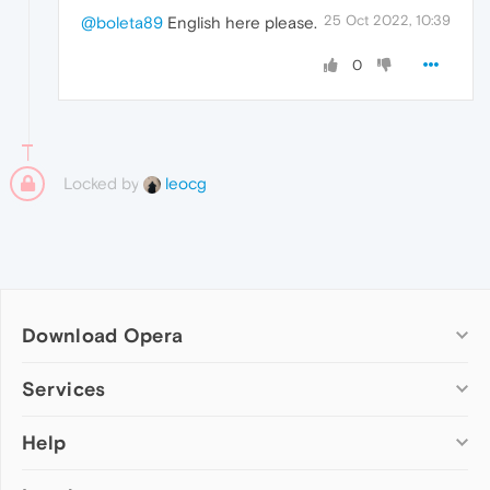
25 Oct 2022, 10:39
@boleta89
English here please.
0
Locked by
leocg
Download Opera
Computer browsers
Services
Opera for Windows
Help
Add-ons
Opera for Mac
Opera account
Opera for Linux