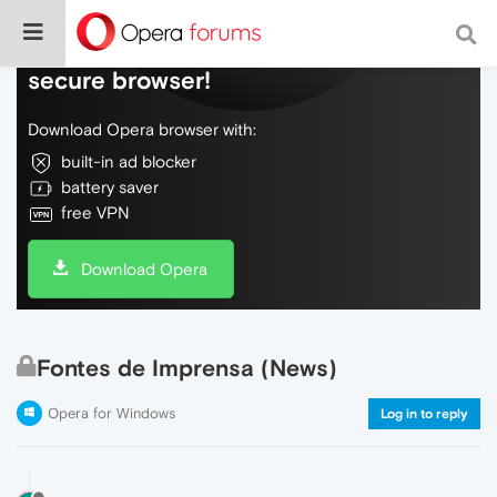
Do more on the web, with a fast and
secure browser!
Download Opera browser with:
built-in ad blocker
battery saver
free VPN
Download Opera
Fontes de Imprensa (News)
Opera for Windows
Log in to reply