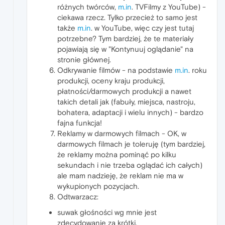
różnych twórców,
m.in
. TVFilmy z YouTube) -
ciekawa rzecz. Tylko przecież to samo jest
także
m.in
. w YouTube, więc czy jest tutaj
potrzebne? Tym bardziej, że te materiały
pojawiają się w "Kontynuuj oglądanie" na
stronie głównej.
Odkrywanie filmów - na podstawie
m.in
. roku
produkcji, oceny kraju produkcji,
płatności/darmowych produkcji a nawet
takich detali jak (fabuły, miejsca, nastroju,
bohatera, adaptacji i wielu innych) - bardzo
fajna funkcja!
Reklamy w darmowych filmach - OK, w
darmowych filmach je toleruję (tym bardziej,
że reklamy można pominąć po kilku
sekundach i nie trzeba oglądać ich całych)
ale mam nadzieję, że reklam nie ma w
wykupionych pozycjach.
Odtwarzacz:
suwak głośności wg mnie jest
zdecydowanie za krótki.