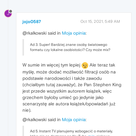
J
jojo0587
Oct 15, 2021, 5:49 AM
@rkalkowski said in
Moja opinia
:
Ad 3. Super! Bardziej znane osoby światowego
formatu czy lokalne osobistości? Czy może mix?
W sumie im więcej tym lepiej
Ale teraz tak
myślę, może dodać możliwość filtracji osób na
podstawie narodowości i także zawodu
(chciałbym tutaj zauważyć, że Pan Stephen King
jest przede wszystkim autorem książek, więc
grzechem byłoby umieć go jedynie jako
scenarzystę ale autora książek/opowiadań już
nie).
@rkalkowski said in
Moja opinia
:
Ad 5. Instant TV planujemy wzbogacić o materiały,