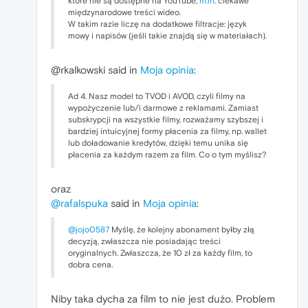
które nie są dostępne na YouTube,
m.in
. ciekawe
międzynarodowe treści wideo.
W takim razie liczę na dodatkowe filtracje: język
mowy i napisów (jeśli takie znajdą się w materiałach).
@rkalkowski said in
Moja opinia
:
Ad 4. Nasz model to TVOD i AVOD, czyli filmy na
wypożyczenie lub/i darmowe z reklamami. Zamiast
subskrypcji na wszystkie filmy, rozważamy szybszej i
bardziej intuicyjnej formy płacenia za filmy, np. wallet
lub doładowanie kredytów, dzięki temu unika się
płacenia za każdym razem za film. Co o tym myślisz?
oraz
@rafalspuka
said in
Moja opinia
:
@jojo0587
Myślę, że kolejny abonament byłby złą
decyzją, zwłaszcza nie posiadając treści
oryginalnych. Zwłaszcza, że 10 zł za każdy film, to
dobra cena.
Niby taka dycha za film to nie jest dużo. Problem