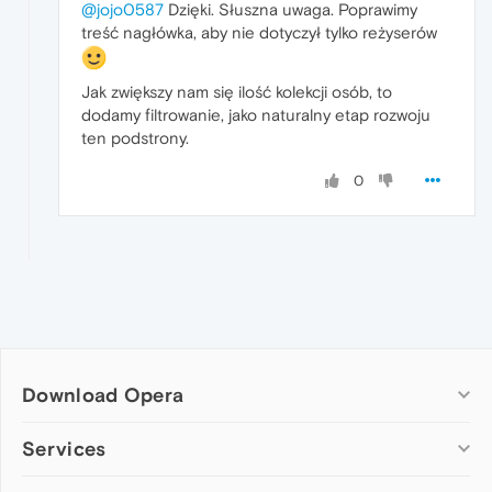
@jojo0587
Dzięki. Słuszna uwaga. Poprawimy
treść nagłówka, aby nie dotyczył tylko reżyserów
Jak zwiększy nam się ilość kolekcji osób, to
dodamy filtrowanie, jako naturalny etap rozwoju
ten podstrony.
0
Download Opera
Computer browsers
Services
Opera for Windows