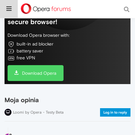
Do more on the web, with a fast and
secure browser!
Download Opera browser with:
built-in ad blocker
battery saver
free VPN
Download Opera
Moja opinia
Loomi by Opera - Testy Beta
Log in to reply