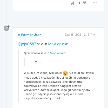
0
?
A Former User
Oct 18, 2021, 2:18 PM
@jojo0587
said in
Moja opinia
:
@rkalkowski said in
Moja opinia
:
W sumie im więcej tym lepiej
Ale teraz tak myślę,
może dodać możliwość filtracji osób na podstawie
narodowości i także zawodu (chciałbym tutaj
zauważyć, że Pan Stephen King jest przede
wszystkim autorem książek, więc grzechem byłoby
umieć go jedynie jako scenarzystę ale autora
książek/opowiadań już nie).