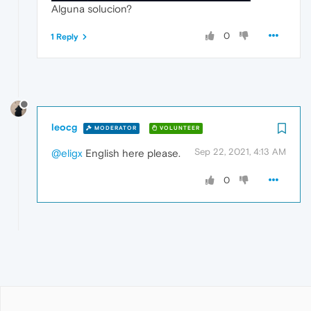
Alguna solucion?
0
1 Reply
leocg
MODERATOR
VOLUNTEER
Sep 22, 2021, 4:13 AM
@eligx
English here please.
0