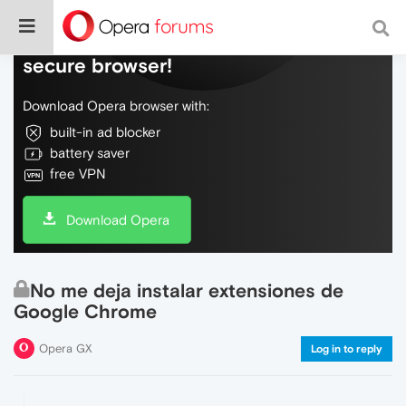
Do more on the web, with a fast and
secure browser!
Download Opera browser with:
built-in ad blocker
battery saver
free VPN
Download Opera
No me deja instalar extensiones de
Google Chrome
Opera GX
Log in to reply