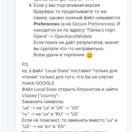
Если у вас портативная версия
браузера, то проделываете то же
самое, однако нужный файл называется
Preferences
(а не Secure Preferences). И
находится он по адресу "Папка с порт.
Opera" –> Opera\profile\data
Если поиск не даёт результатов, значит
вы сделали что-то неправильно.
Всем удачи и терпения.
P.S.
ну, а файл "Local State" поставил "только для
чтения" только для того, что бы не слетал
поиск GOOGLE
Файл Local State открыть блокнотом и найти
строку {"country":
Заменить символы:
"ua" -> на "us" и "UA" -> "US"
"ru" -> на "us" и "RU" -> "US"
Если не поможет, то заменить вместо "us" и
"US" -> на "en" и "EN"