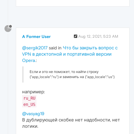
?
A Former User
Aug 12, 2021, 5:23 AM
@sergik2017
said in
Что бы закрыть вопрос с
VPN в десктопной и портативной версии
Opera.
:
Если и это не поможет, то найти строку
{"app_locale":"ru"} и заменить на {"app_locale":"us"}
например:
ru_RU
en_US
@vasyag19
В дублирующей скобке нет надобности, нет
логики.