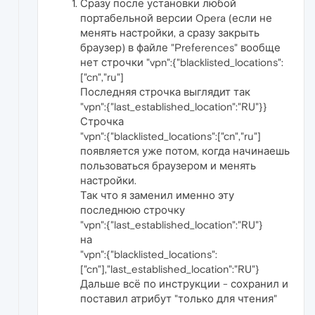
Сразу после установки любой
портабельной версии Opera (если не
менять настройки, а сразу закрыть
браузер) в файле "Preferences" вообще
нет строчки "vpn":{"blacklisted_locations":
["cn","ru"]
Последняя строчка выглядит так
"vpn":{"last_established_location":"RU"}}
Строчка
"vpn":{"blacklisted_locations":["cn","ru"]
появляется уже потом, когда начинаешь
пользоваться браузером и менять
настройки.
Так что я заменил именно эту
последнюю строчку
"vpn":{"last_established_location":"RU"}
на
"vpn":{"blacklisted_locations":
["cn"],"last_established_location":"RU"}
Дальше всё по инструкции - сохранил и
поставил атрибут "только для чтения"