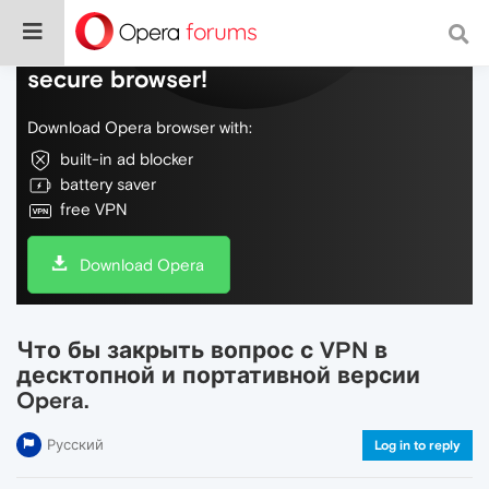
Do more on the web, with a fast and
secure browser!
Download Opera browser with:
built-in ad blocker
battery saver
free VPN
Download Opera
Что бы закрыть вопрос с VPN в
десктопной и портативной версии
Opera.
Русский
Log in to reply