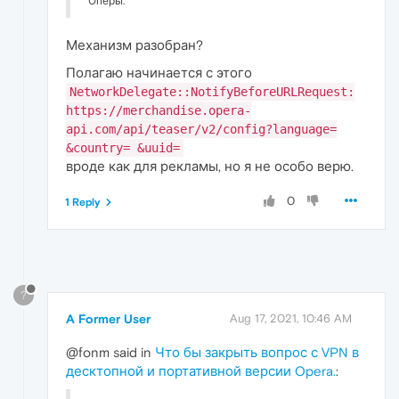
Оперы.
Механизм разобран?
Полагаю начинается с этого
NetworkDelegate::NotifyBeforeURLRequest:
https://merchandise.opera-
api.com/api/teaser/v2/config?language=
&country= &uuid=
вроде как для рекламы, но я не особо верю.
0
1 Reply
?
A Former User
Aug 17, 2021, 10:46 AM
@fonm said in
Что бы закрыть вопрос с VPN в
десктопной и портативной версии Opera.
: