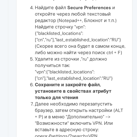
Найдите файл
Secure Preferences
и
откройте через любой текстовый
редактор (Notepad++, Блокнот и т.п.)
Найдите строчку "vpn":
{"blacklisted_locations":
["cn","ru"],"last_established_location":"RU"}
(Скорее всего она будет в самом конце,
либо можно найти через поиск ctrl + F)
Удалите из строчки ,"ru" должно
получиться так:
"vpn":{"blacklisted_locations":
["cn"],"last_established_location":"RU"}
Сохраните и закройте файл,
установите в свойствах атрибут
только для чтения
Далее необходимо перезапустить
браузер, затем открыть настройки (ALT
+ P) и в меню "Дополнительно" –>
"Возможности" включить VPN. Или
вставьте в адресную строку:
opera://settings/?search=VPN