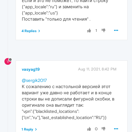
Если и это не поможет, то найти строку
{"app_locale":"ru"} и заменить на
{"app_locale":"us"}
Поставить "только для чтения" .
1
4 Replies
V
vasyag19
Aug 11, 2021, 8:42 PM
@sergik2017
К сожалению с настольной версией этот
вариант уже давно не работает и в конце
строки вы не дописали фигурной скобки, в
оригинале она выглядит так:
"vpn":{"blacklisted_locations":
["cn","ru"],"last_established_location":"RU"}}
0
1 Reply