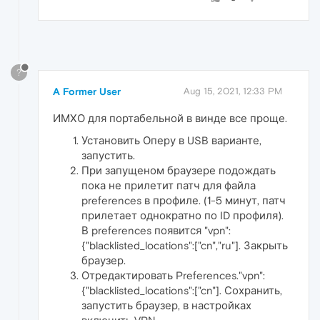
?
A Former User
Aug 15, 2021, 12:33 PM
ИМХО для портабельной в винде все проще.
Установить Оперу в USB варианте,
запустить.
При запущеном браузере подождать
пока не прилетит патч для файла
preferences в профиле. (1-5 минут, патч
прилетает однократно по ID профиля).
В preferences появится "vpn":
{"blacklisted_locations":["cn","ru"]. Закрыть
браузер.
Отредактировать Preferences."vpn":
{"blacklisted_locations":["cn"]. Сохранить,
запустить браузер, в настройках