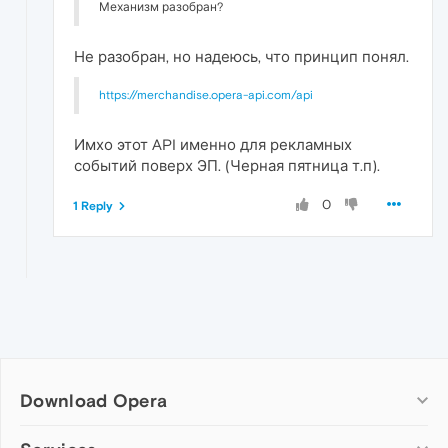
Механизм разобран?
Не разобран, но надеюсь, что принцип понял.
https://merchandise.opera-api.com/api
Имхо этот API именно для рекламных
событий поверх ЭП. (Черная пятница т.п).
0
1 Reply
Download Opera
Computer browsers