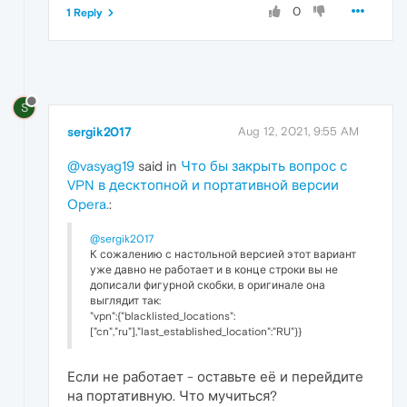
0
1 Reply
S
sergik2017
Aug 12, 2021, 9:55 AM
@vasyag19
said in
Что бы закрыть вопрос с
VPN в десктопной и портативной версии
Opera.
:
@sergik2017
К сожалению с настольной версией этот вариант
уже давно не работает и в конце строки вы не
дописали фигурной скобки, в оригинале она
выглядит так:
"vpn":{"blacklisted_locations":
["cn","ru"],"last_established_location":"RU"}}
Если не работает - оставьте её и перейдите
на портативную. Что мучиться?